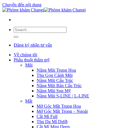
Chuyển đến nội dung
Đăng ký nhận tư vấn
Về chúng tôi
Phẫu thuật thẩm mỹ
Mũi
Nâng Mũi Trung Hoa
Thu Gọn Cánh Mũi
Nâng Mũi Cấu Trúc
Nâng Mũi Bán Cấu Trúc
Nâng Mũi Sụn Mỹ
Nâng Mũi S-LINE / L-LINE
Mắt
Mở Góc Mắt Trung Hoa
Mở Góc Mắt Trong – Ngoài
Cắt Mí Full
Thu Da Mí Dưới
Cắt Mí Mini Deep