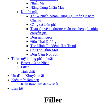
Nhấn Mí
Nâng Cung Chân Mày
Khuôn mặt
Thu – Nhấn Nhân Trung Tại Phòng Khám
Changi
Căng cơ toàn phần
Toàn tập về hạ đường chân tóc theo góc nhìn
chuyên gia
Độn rãnh cười
Độn Thái Dương
Tạo Hình Tai Vểnh Hot Trend
Cắt Tạo Hình Môi
Độn Cằm Nội Soi
Thẩm mỹ không phẫu thuật
Botox – Xóa Nhăn
Filler
Tinh chất
Ưu đãi – Khuyến mãi
Kiến thức làm đẹp
Kiến thức làm đẹp – Mắt
Liên hệ
Filler