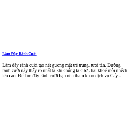
Làm Đầy Rãnh Cười
Làm đầy rãnh cười tạo nét gương mặt trẻ trung, tươi tắn. Đường
rãnh cười này thấy rõ nhất là khi chúng ta cười, hai khoé môi nhếch
lên cao. Để làm đầy rãnh cười bạn nên tham khảo dịch vụ Cấy...