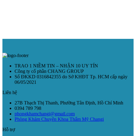
TRAO 1 NIỀM TIN – NHẬN 10 UY TÍN
Công ty cổ phần CHANG GROUP
Số ĐKKD 0316842355 do Sở KHĐT Tp. HCM cấp ngày
06/05/2021
Liên hệ
27B Thạch Thị Thanh, Phường Tân Định, Hồ Chí Minh
0394 789 798
phongkhamchangi@gmail.com
Phòng Khám Chuyên Khoa Thẩm Mỹ Changi
Hỗ trợ