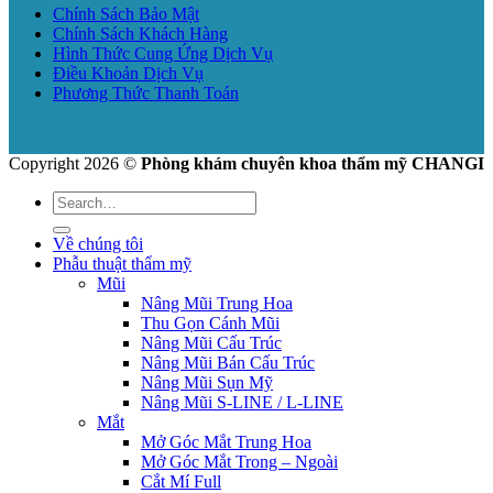
Chính Sách Bảo Mật
Chính Sách Khách Hàng
Hình Thức Cung Ứng Dịch Vụ
Điều Khoản Dịch Vụ
Phương Thức Thanh Toán
Copyright 2026 ©
Phòng khám chuyên khoa thẩm mỹ CHANGI
Về chúng tôi
Phẫu thuật thẩm mỹ
Mũi
Nâng Mũi Trung Hoa
Thu Gọn Cánh Mũi
Nâng Mũi Cấu Trúc
Nâng Mũi Bán Cấu Trúc
Nâng Mũi Sụn Mỹ
Nâng Mũi S-LINE / L-LINE
Mắt
Mở Góc Mắt Trung Hoa
Mở Góc Mắt Trong – Ngoài
Cắt Mí Full