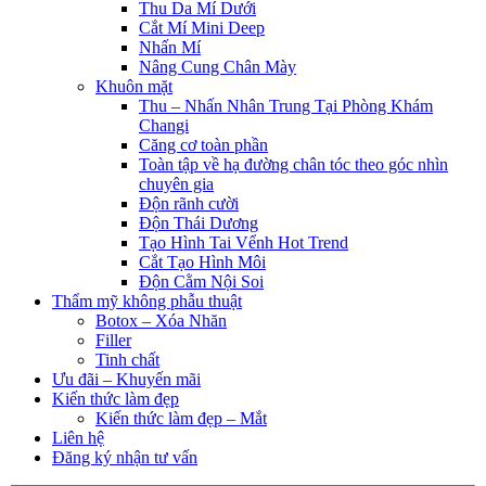
Thu Da Mí Dưới
Cắt Mí Mini Deep
Nhấn Mí
Nâng Cung Chân Mày
Khuôn mặt
Thu – Nhấn Nhân Trung Tại Phòng Khám
Changi
Căng cơ toàn phần
Toàn tập về hạ đường chân tóc theo góc nhìn
chuyên gia
Độn rãnh cười
Độn Thái Dương
Tạo Hình Tai Vểnh Hot Trend
Cắt Tạo Hình Môi
Độn Cằm Nội Soi
Thẩm mỹ không phẫu thuật
Botox – Xóa Nhăn
Filler
Tinh chất
Ưu đãi – Khuyến mãi
Kiến thức làm đẹp
Kiến thức làm đẹp – Mắt
Liên hệ
Đăng ký nhận tư vấn