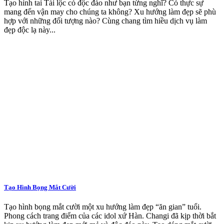
Tạo hình tai Tài lộc có độc đáo như bạn từng nghĩ? Có thực sự
mang đến vận may cho chúng ta không? Xu hướng làm đẹp sẽ phù
hợp với những đối tượng nào? Cùng chang tìm hiều dịch vụ làm
đẹp độc lạ này...
Tạo Hình Bọng Mắt Cười
Tạo hình bọng mắt cười một xu hướng làm đẹp “ăn gian” tuổi.
Phong cách trang điểm của các idol xứ Hàn. Changi đã kịp thời bắt