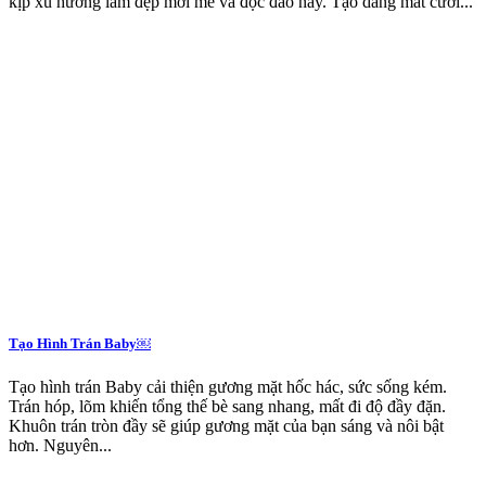
kịp xu hướng làm đẹp mới mẻ và độc đáo này. Tạo dáng mắt cười...
Tạo Hình Trán Baby￼
Tạo hình trán Baby cải thiện gương mặt hốc hác, sức sống kém.
Trán hóp, lõm khiến tổng thế bè sang nhang, mất đi độ đầy đặn.
Khuôn trán tròn đầy sẽ giúp gương mặt của bạn sáng và nôi bật
hơn. Nguyên...