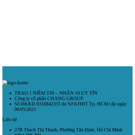
TRAO 1 NIỀM TIN – NHẬN 10 UY TÍN
Công ty cổ phần CHANG GROUP
Số ĐKKD 0316842355 do Sở KHĐT Tp. HCM cấp ngày
06/05/2021
Liên hệ
27B Thạch Thị Thanh, Phường Tân Định, Hồ Chí Minh