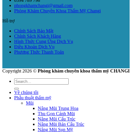
0394 789 798
phongkhamchangi@gmail.com
Phòng Khám Chuyên Khoa Thẩm Mỹ Changi
Hỗ trợ
Chính Sách Bảo Mật
Chính Sách Khách Hàng
Hình Thức Cung Ứng Dịch Vụ
Điều Khoản Dịch Vụ
Phương Thức Thanh Toán
Copyright 2026 ©
Phòng khám chuyên khoa thẩm mỹ CHANGI
Về chúng tôi
Phẫu thuật thẩm mỹ
Mũi
Nâng Mũi Trung Hoa
Thu Gọn Cánh Mũi
Nâng Mũi Cấu Trúc
Nâng Mũi Bán Cấu Trúc
Nâng Mũi Sụn Mỹ