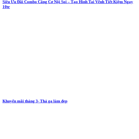
Siêu Ưu Đãi Combo Căng Cơ Nội Soi – Tạo Hình Tai Vểnh Tiết Kiệm Ngay
10tr
Khuyến mãi tháng 3- Thả ga làm đẹp