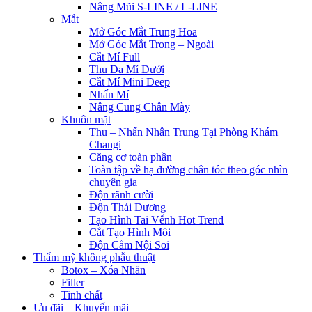
Nâng Mũi S-LINE / L-LINE
Mắt
Mở Góc Mắt Trung Hoa
Mở Góc Mắt Trong – Ngoài
Cắt Mí Full
Thu Da Mí Dưới
Cắt Mí Mini Deep
Nhấn Mí
Nâng Cung Chân Mày
Khuôn mặt
Thu – Nhấn Nhân Trung Tại Phòng Khám
Changi
Căng cơ toàn phần
Toàn tập về hạ đường chân tóc theo góc nhìn
chuyên gia
Độn rãnh cười
Độn Thái Dương
Tạo Hình Tai Vểnh Hot Trend
Cắt Tạo Hình Môi
Độn Cằm Nội Soi
Thẩm mỹ không phẫu thuật
Botox – Xóa Nhăn
Filler
Tinh chất
Ưu đãi – Khuyến mãi