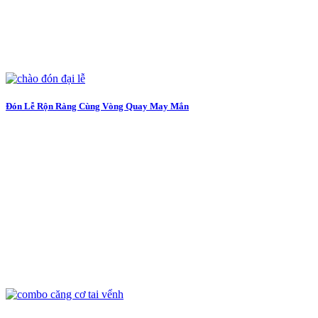
Đón Lễ Rộn Ràng Cùng Vòng Quay May Mắn