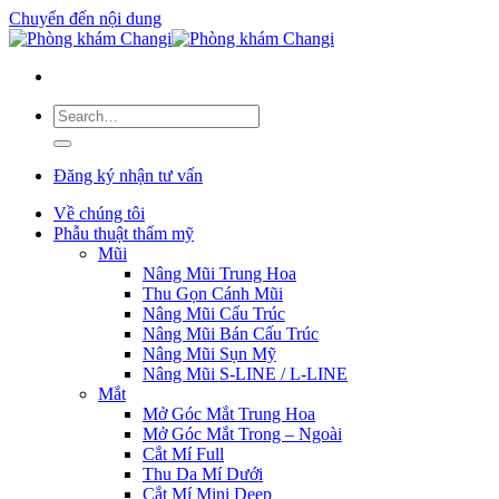
Chuyển đến nội dung
Đăng ký nhận tư vấn
Về chúng tôi
Phẫu thuật thẩm mỹ
Mũi
Nâng Mũi Trung Hoa
Thu Gọn Cánh Mũi
Nâng Mũi Cấu Trúc
Nâng Mũi Bán Cấu Trúc
Nâng Mũi Sụn Mỹ
Nâng Mũi S-LINE / L-LINE
Mắt
Mở Góc Mắt Trung Hoa
Mở Góc Mắt Trong – Ngoài
Cắt Mí Full
Thu Da Mí Dưới
Cắt Mí Mini Deep