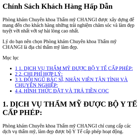
Chính Sách Khách Hàng Hấp Dẫn
Phòng khám Chuyên khoa Thẩm mỹ CHANGI được xây dựng để
mang đến cho khách hàng những trải nghiệm chăm sóc và làm đẹp
tuyệt vời nhất với sự hài lòng cao nhất.
Lý do bạn nên chọn Phòng khám Chuyên khoa Thẩm mỹ
CHANGI là địa chỉ thẩm mỹ làm đẹp.
Mục lục
1
1. DỊCH VỤ THẨM MỸ ĐƯỢC BỘ Y TẾ CẤP PHÉP:
2
2. CHI PHÍ HỢP LÝ:
3
3. ĐỘI NGŨ BÁC SĨ, NHÂN VIÊN TẬN TÌNH VÀ
CHUYÊN NGHIỆP:
4
4. HÌNH THỨC ĐẶT VÀ TRẢ TIỀN CỌC
1. DỊCH VỤ THẨM MỸ ĐƯỢC BỘ Y TẾ
CẤP PHÉP:
Phòng khám Chuyên khoa Thẩm mỹ CHANGI chỉ cung cấp các
dịch vụ thẩm mỹ, làm đẹp được bộ Y Tế cấp phép hoạt động.