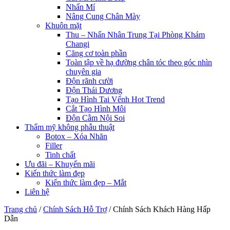
Nhấn Mí
Nâng Cung Chân Mày
Khuôn mặt
Thu – Nhấn Nhân Trung Tại Phòng Khám
Changi
Căng cơ toàn phần
Toàn tập về hạ đường chân tóc theo góc nhìn
chuyên gia
Độn rãnh cười
Độn Thái Dương
Tạo Hình Tai Vểnh Hot Trend
Cắt Tạo Hình Môi
Độn Cằm Nội Soi
Thẩm mỹ không phẫu thuật
Botox – Xóa Nhăn
Filler
Tinh chất
Ưu đãi – Khuyến mãi
Kiến thức làm đẹp
Kiến thức làm đẹp – Mắt
Liên hệ
Trang chủ
/
Chính Sách Hỗ Trợ
/
Chính Sách Khách Hàng Hấp
Dẫn