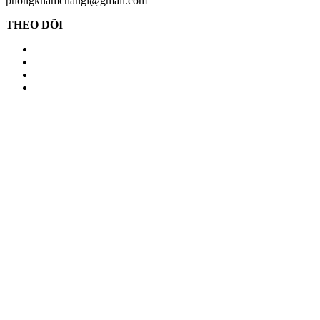
phongkhamchangi@gmail.com
THEO DÕI