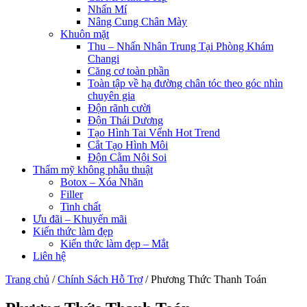
Nhấn Mí
Nâng Cung Chân Mày
Khuôn mặt
Thu – Nhấn Nhân Trung Tại Phòng Khám
Changi
Căng cơ toàn phần
Toàn tập về hạ đường chân tóc theo góc nhìn
chuyên gia
Độn rãnh cười
Độn Thái Dương
Tạo Hình Tai Vểnh Hot Trend
Cắt Tạo Hình Môi
Độn Cằm Nội Soi
Thẩm mỹ không phẫu thuật
Botox – Xóa Nhăn
Filler
Tinh chất
Ưu đãi – Khuyến mãi
Kiến thức làm đẹp
Kiến thức làm đẹp – Mắt
Liên hệ
Trang chủ
/
Chính Sách Hỗ Trợ
/
Phương Thức Thanh Toán