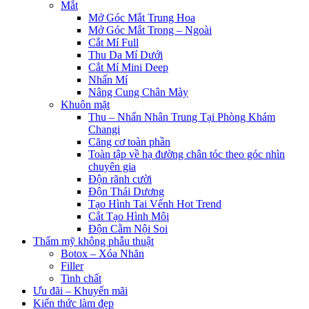
Mắt
Mở Góc Mắt Trung Hoa
Mở Góc Mắt Trong – Ngoài
Cắt Mí Full
Thu Da Mí Dưới
Cắt Mí Mini Deep
Nhấn Mí
Nâng Cung Chân Mày
Khuôn mặt
Thu – Nhấn Nhân Trung Tại Phòng Khám
Changi
Căng cơ toàn phần
Toàn tập về hạ đường chân tóc theo góc nhìn
chuyên gia
Độn rãnh cười
Độn Thái Dương
Tạo Hình Tai Vểnh Hot Trend
Cắt Tạo Hình Môi
Độn Cằm Nội Soi
Thẩm mỹ không phẫu thuật
Botox – Xóa Nhăn
Filler
Tinh chất
Ưu đãi – Khuyến mãi
Kiến thức làm đẹp