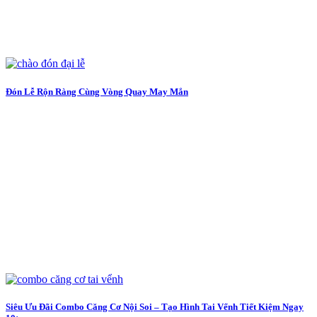
Đón Lễ Rộn Ràng Cùng Vòng Quay May Mắn
Siêu Ưu Đãi Combo Căng Cơ Nội Soi – Tạo Hình Tai Vểnh Tiết Kiệm Ngay