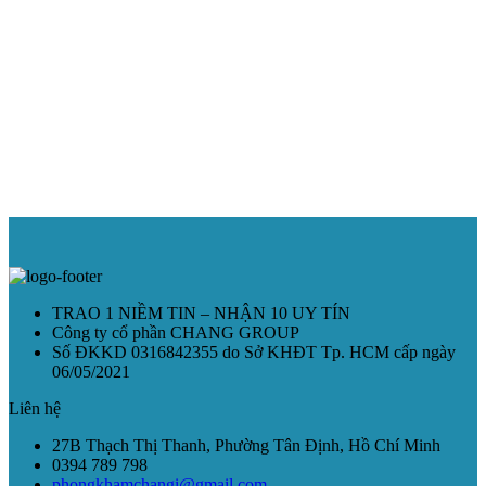
TRAO 1 NIỀM TIN – NHẬN 10 UY TÍN
Công ty cổ phần CHANG GROUP
Số ĐKKD 0316842355 do Sở KHĐT Tp. HCM cấp ngày
06/05/2021
Liên hệ
27B Thạch Thị Thanh, Phường Tân Định, Hồ Chí Minh
0394 789 798
phongkhamchangi@gmail.com