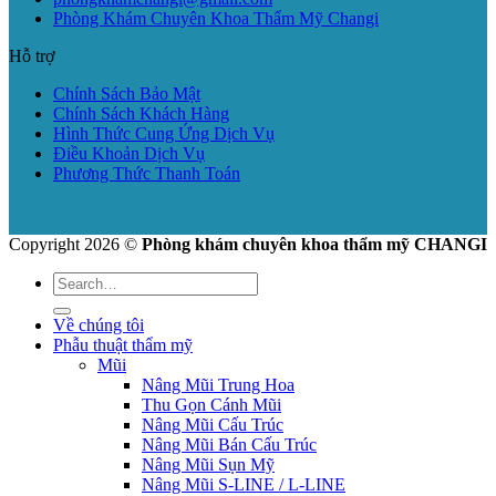
Phòng Khám Chuyên Khoa Thẩm Mỹ Changi
Hỗ trợ
Chính Sách Bảo Mật
Chính Sách Khách Hàng
Hình Thức Cung Ứng Dịch Vụ
Điều Khoản Dịch Vụ
Phương Thức Thanh Toán
Copyright 2026 ©
Phòng khám chuyên khoa thẩm mỹ CHANGI
Về chúng tôi
Phẫu thuật thẩm mỹ
Mũi
Nâng Mũi Trung Hoa
Thu Gọn Cánh Mũi
Nâng Mũi Cấu Trúc
Nâng Mũi Bán Cấu Trúc
Nâng Mũi Sụn Mỹ
Nâng Mũi S-LINE / L-LINE