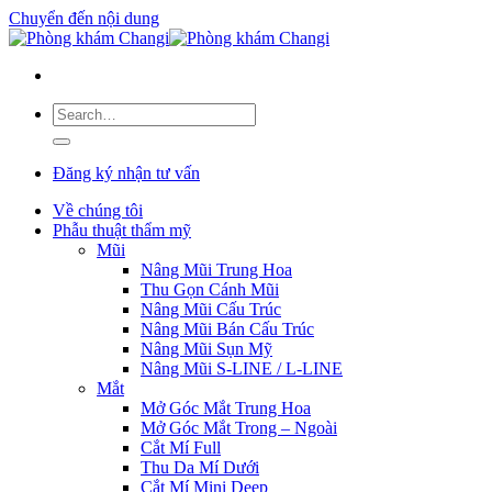
Chuyển đến nội dung
Đăng ký nhận tư vấn
Về chúng tôi
Phẫu thuật thẩm mỹ
Mũi
Nâng Mũi Trung Hoa
Thu Gọn Cánh Mũi
Nâng Mũi Cấu Trúc
Nâng Mũi Bán Cấu Trúc
Nâng Mũi Sụn Mỹ
Nâng Mũi S-LINE / L-LINE
Mắt
Mở Góc Mắt Trung Hoa
Mở Góc Mắt Trong – Ngoài
Cắt Mí Full
Thu Da Mí Dưới
Cắt Mí Mini Deep