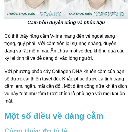
Cằm tròn duyên dáng và phúc hậu
Có thể thấy rằng cằm V-line mang đến vẻ ngoài sang
trọng, quý phái. Với cằm tròn lại sự nhẹ nhàng, duyên
dáng và rất mềm mại. Ẩn chứa một vẻ đẹp không quá cầu
kỳ lại tinh tế và dễ dàng đi vào lòng người.
Với phương pháp cấy Collagen DNA khuôn cằm của bạn
sẽ được cải thiện tuyệt đối. Khắc phục được cả tình trạng
cằm lẹm, ngắn, mất cân đối. Một điểm cộng nữa khiến dịch
vụ này “đắt như tôm tươi” chính là phù hợp với mọi khuôn
mặt.
Một số điều về dáng cằm
Công thức đo tỷ lệ