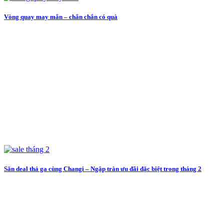
Vòng quay may mắn – chắn chắn có quà
Săn deal thả ga cùng Changi – Ngập tràn ưu đãi đặc biệt trong tháng 2