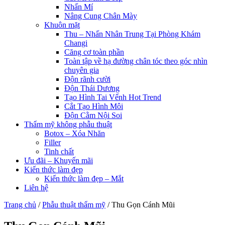
Nhấn Mí
Nâng Cung Chân Mày
Khuôn mặt
Thu – Nhấn Nhân Trung Tại Phòng Khám
Changi
Căng cơ toàn phần
Toàn tập về hạ đường chân tóc theo góc nhìn
chuyên gia
Độn rãnh cười
Độn Thái Dương
Tạo Hình Tai Vểnh Hot Trend
Cắt Tạo Hình Môi
Độn Cằm Nội Soi
Thẩm mỹ không phẫu thuật
Botox – Xóa Nhăn
Filler
Tinh chất
Ưu đãi – Khuyến mãi
Kiến thức làm đẹp
Kiến thức làm đẹp – Mắt
Liên hệ
Trang chủ
/
Phẫu thuật thẩm mỹ
/
Thu Gọn Cánh Mũi