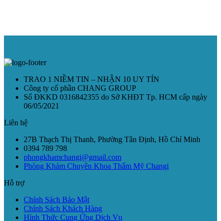
TRAO 1 NIỀM TIN – NHẬN 10 UY TÍN
Công ty cổ phần CHANG GROUP
Số ĐKKD 0316842355 do Sở KHĐT Tp. HCM cấp ngày
06/05/2021
Liên hệ
27B Thạch Thị Thanh, Phường Tân Định, Hồ Chí Minh
0394 789 798
phongkhamchangi@gmail.com
Phòng Khám Chuyên Khoa Thẩm Mỹ Changi
Hỗ trợ
Chính Sách Bảo Mật
Chính Sách Khách Hàng
Hình Thức Cung Ứng Dịch Vụ