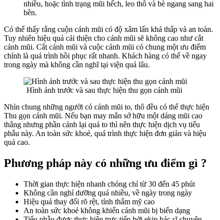
nhiều, hoặc tình trạng mũi hếch, leo thô và bè ngang sang hai
bên.
Có thể thấy rằng cuộn cánh mũi có độ xâm lấn khá thấp và an toàn.
Tuy nhiên hiệu quả cải thiện cho cánh mũi sẽ không cao như cắt
cánh mũi. Cắt cánh mũi và cuộc cánh mũi có chung một ưu điểm
chính là quá trình hồi phục rất nhanh. Khách hàng có thể về ngay
trong ngày mà không cần nghĩ tại viện quá lâu.
Hình ảnh trước và sau thực hiện thu gọn cánh mũi
Nhìn chung những người có cánh mũi to, thô đều có thể thực hiện
Thu gọn cánh mũi. Nếu bạn may mắn sở hữu một dáng mũi cao
thẳng nhưng phần cánh lại quá to thì nên thực hiện dịch vụ tiểu
phẫu này. An toàn sức khoẻ, quá trình thực hiện đơn giản và hiệu
quả cao.
Phương pháp này có những ưu điểm gì ?
Thời gian thực hiện nhanh chóng chỉ từ 30 đến 45 phút
Không cần nghỉ dưỡng quá nhiều, về ngày trong ngày
Hiệu quả thay đổi rõ rệt, tính thẩm mỹ cao
An toàn sức khoẻ không khiến cánh mũi bị biến dạng
Tiểu phẫu được thực hiện trực tiếp bởi ekip bác sĩ chuyên