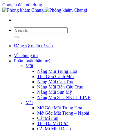
Chuyển đến nội dung
Đăng ký nhận tư vấn
Về chúng tôi
Phẫu thuật thẩm mỹ
Mũi
Nâng Mũi Trung Hoa
Thu Gọn Cánh Mũi
Nâng Mũi Cấu Trúc
Nâng Mũi Bán Cấu Trúc
Nâng Mũi Sụn Mỹ
Nâng Mũi S-LINE / L-LINE
Mắt
Mở Góc Mắt Trung Hoa
Mở Góc Mắt Trong – Ngoài
Cắt Mí Full
Thu Da Mí Dưới
Cắt Mí Mini Deep