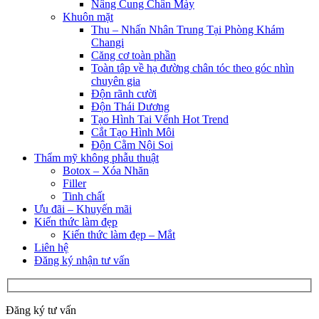
Nâng Cung Chân Mày
Khuôn mặt
Thu – Nhấn Nhân Trung Tại Phòng Khám
Changi
Căng cơ toàn phần
Toàn tập về hạ đường chân tóc theo góc nhìn
chuyên gia
Độn rãnh cười
Độn Thái Dương
Tạo Hình Tai Vểnh Hot Trend
Cắt Tạo Hình Môi
Độn Cằm Nội Soi
Thẩm mỹ không phẫu thuật
Botox – Xóa Nhăn
Filler
Tinh chất
Ưu đãi – Khuyến mãi
Kiến thức làm đẹp
Kiến thức làm đẹp – Mắt
Liên hệ
Đăng ký nhận tư vấn
Đăng ký tư vấn