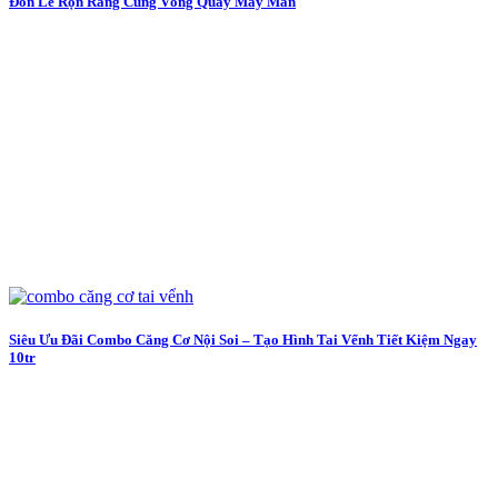
Đón Lễ Rộn Ràng Cùng Vòng Quay May Mắn
Siêu Ưu Đãi Combo Căng Cơ Nội Soi – Tạo Hình Tai Vểnh Tiết Kiệm Ngay
10tr