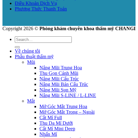
Điều Khoản Dịch Vụ
Phương Thức Thanh Toán
Copyright 2026 ©
Phòng khám chuyên khoa thẩm mỹ CHANGI
Về chúng tôi
Phẫu thuật thẩm mỹ
Mũi
Nâng Mũi Trung Hoa
Thu Gọn Cánh Mũi
Nâng Mũi Cấu Trúc
Nâng Mũi Bán Cấu Trúc
Nâng Mũi Sụn Mỹ
Nâng Mũi S-LINE / L-LINE
Mắt
Mở Góc Mắt Trung Hoa
Mở Góc Mắt Trong – Ngoài
Cắt Mí Full
Thu Da Mí Dưới
Cắt Mí Mini Deep
Nhấn Mí