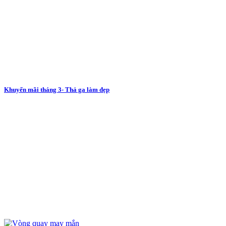
Khuyến mãi tháng 3- Thả ga làm đẹp