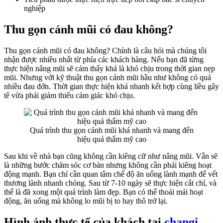
nghiệp
Thu gọn cánh mũi có đau không?
Thu gọn cánh mũi có đau không? Chính là câu hỏi mà chúng tôi
nhận được nhiều nhất từ phía các khách hàng. Nếu bạn đã từng
thực hiện nâng mũi sẽ cảm thấy khá là khó chịu trong thời gian nẹp
mũi. Nhưng với kỹ thuật thu gọn cánh mũi hầu như không có quá
nhiều đau đớn. Thời gian thực hiện khá nhanh kết hợp cùng liều gây
tê vừa phải giảm thiểu cảm giác khó chịu.
Quá trình thu gọn cánh mũi khá nhanh và mang đến
hiệu quả thẩm mỹ cao
Sau khi về nhà bạn cũng không cần kiêng cữ như nâng mũi. Vẫn sẽ
là những bước chăm sóc cơ bản nhưng không cần phải kiêng hoạt
động mạnh. Bạn chỉ cần quan tâm chế độ ăn uống lành mạnh để vết
thương lành nhanh chóng. Sau từ 7-10 ngày sẽ thực hiện cắt chỉ, và
thế là đã xong một quá trình làm đẹp. Bạn có thể thoải mái hoạt
động, ăn uống mà không lo mũi bị to hay thô trở lại.
Hình ảnh thực tế của khách tại
changi