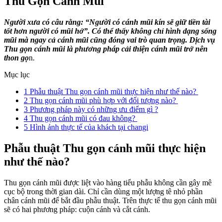
Thu Gọn Cánh Mũi
Người xưa có câu rằng: “Người có cánh mũi kín sẽ giữ tiền tài
tốt hơn người có mũi hở”. Có thể thấy không chỉ hình dạng sống
mũi mà ngay cả cánh mũi cũng đóng vai trò quan trọng. Dịch vụ
Thu gọn cánh mũi là phương pháp cải thiện cánh mũi trở nên
thon gọ
n.
Mục lục
1
Phẫu thuật Thu gọn cánh mũi thực hiện như thế nào?
2
Thu gọn cánh mũi phù hợp với đối tượng nào?
3
Phương pháp này có những ưu điểm gì ?
4
Thu gọn cánh mũi có đau không?
5
Hình ảnh thực tế của khách tại changi
Phẫu thuật Thu gọn cánh mũi thực hiện
như thế nào?
Thu gọn cánh mũi được liệt vào hàng tiểu phẫu không cần gây mê
cục bộ trong thời gian dài. Chỉ cần dùng một lượng tê nhỏ phần
chân cánh mũi để bắt đầu phẫu thuật. Trên thực tế thu gọn cánh mũi
sẽ có hai phương pháp: cuộn cánh và cắt cánh.