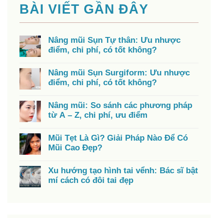
BÀI VIẾT GẦN ĐÂY
Nâng mũi Sụn Tự thân: Ưu nhược
điểm, chi phí, có tốt không?
Nâng mũi Sụn Surgiform: Ưu nhược
điểm, chi phí, có tốt không?
Nâng mũi: So sánh các phương pháp
từ A – Z, chi phí, ưu điểm
Mũi Tẹt Là Gì? Giải Pháp Nào Để Có
Mũi Cao Đẹp?
Xu hướng tạo hình tai vểnh: Bác sĩ bật
mí cách có đôi tai đẹp