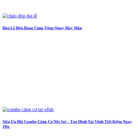
Đón Lễ Rộn Ràng Cùng Vòng Quay May Mắn
Siêu Ưu Đãi Combo Căng Cơ Nội Soi – Tạo Hình Tai Vểnh Tiết Kiệm Ngay
10tr