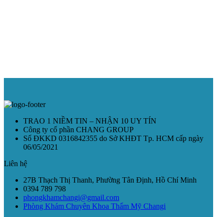
TRAO 1 NIỀM TIN – NHẬN 10 UY TÍN
Công ty cổ phần CHANG GROUP
Số ĐKKD 0316842355 do Sở KHĐT Tp. HCM cấp ngày
06/05/2021
Liên hệ
27B Thạch Thị Thanh, Phường Tân Định, Hồ Chí Minh
0394 789 798
phongkhamchangi@gmail.com
Phòng Khám Chuyên Khoa Thẩm Mỹ Changi