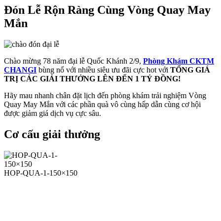
Đón Lễ Rộn Ràng Cùng Vòng Quay May
Mắn
Chào mừng 78 năm đại lễ Quốc Khánh 2/9,
Phòng Khám CKTM
CHANGI
bùng nổ với nhiều siêu ưu đãi cực hot với
TỔNG GIÁ
TRỊ CÁC GIẢI THƯỞNG LÊN ĐẾN 1 TỶ ĐỒNG!
Hãy mau nhanh chân đặt lịch đến phòng khám trải nghiệm Vòng
Quay May Mắn với các phần quà vô cùng hấp dẫn cùng cơ hội
được giảm giá dịch vụ cực sâu.
Cơ cấu giải thưởng
HOP-QUA-1-150×150