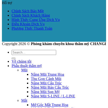
Hỗ trợ
Chính Sách Bảo Mật
Chính Sách Khách Hàng
Hình Thức Cung Ứng Dịch Vụ
Điều Khoản Dịch Vụ
Phương Thức Thanh Toán
Copyright 2026 ©
Phòng khám chuyên khoa thẩm mỹ CHANGI
Về chúng tôi
Phẫu thuật thẩm mỹ
Mũi
Nâng Mũi Trung Hoa
Thu Gọn Cánh Mũi
Nâng Mũi Cấu Trúc
Nâng Mũi Bán Cấu Trúc
Nâng Mũi Sụn Mỹ
Nâng Mũi S-LINE / L-LINE
Mắt
Mở Góc Mắt Trung Hoa