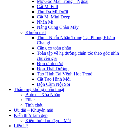
Mở Góc Mắt Trong – Ngoài
Cắt Mí Full
Thu Da Mí Dưới
Cắt Mí Mini Deep
Nhấn Mí
Nâng Cung Chân Mày
Khuôn mặt
Thu – Nhấn Nhân Trung Tại Phòng Khám
Changi
Căng cơ toàn phần
Toàn tập về hạ đường chân tóc theo góc nhìn
chuyên gia
Độn rãnh cười
Độn Thái Dương
Tạo Hình Tai Vểnh Hot Trend
Cắt Tạo Hình Môi
Độn Cằm Nội Soi
Thẩm mỹ không phẫu thuật
Botox – Xóa Nhăn
Filler
Tinh chất
Ưu đãi – Khuyến mãi
Kiến thức làm đẹp
Kiến thức làm đẹp – Mắt
Liên hệ