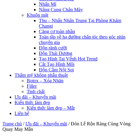
Nhấn Mí
Nâng Cung Chân Mày
Khuôn mặt
Thu – Nhấn Nhân Trung Tại Phòng Khám
Changi
Căng cơ toàn phần
Toàn tập về hạ đường chân tóc theo góc nhìn
chuyên gia
Độn rãnh cười
Độn Thái Dương
Tạo Hình Tai Vểnh Hot Trend
Cắt Tạo Hình Môi
Độn Cằm Nội Soi
Thẩm mỹ không phẫu thuật
Botox – Xóa Nhăn
Filler
Tinh chất
Ưu đãi – Khuyến mãi
Kiến thức làm đẹp
Kiến thức làm đẹp – Mắt
Liên hệ
Trang chủ
/
Ưu đãi – Khuyến mãi
/
Đón Lễ Rộn Ràng Cùng Vòng
Quay May Mắn