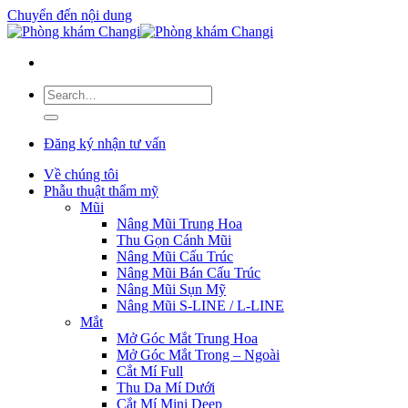
Chuyển đến nội dung
Đăng ký nhận tư vấn
Về chúng tôi
Phẫu thuật thẩm mỹ
Mũi
Nâng Mũi Trung Hoa
Thu Gọn Cánh Mũi
Nâng Mũi Cấu Trúc
Nâng Mũi Bán Cấu Trúc
Nâng Mũi Sụn Mỹ
Nâng Mũi S-LINE / L-LINE
Mắt
Mở Góc Mắt Trung Hoa
Mở Góc Mắt Trong – Ngoài
Cắt Mí Full
Thu Da Mí Dưới
Cắt Mí Mini Deep