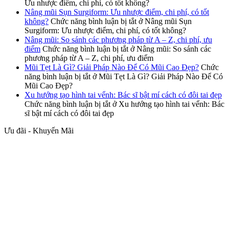
Ưu nhược điểm, chi phí, có tốt không?
Nâng mũi Sụn Surgiform: Ưu nhược điểm, chi phí, có tốt
không?
Chức năng bình luận bị tắt
ở Nâng mũi Sụn
Surgiform: Ưu nhược điểm, chi phí, có tốt không?
Nâng mũi: So sánh các phương pháp từ A – Z, chi phí, ưu
điểm
Chức năng bình luận bị tắt
ở Nâng mũi: So sánh các
phương pháp từ A – Z, chi phí, ưu điểm
Mũi Tẹt Là Gì? Giải Pháp Nào Để Có Mũi Cao Đẹp?
Chức
năng bình luận bị tắt
ở Mũi Tẹt Là Gì? Giải Pháp Nào Để Có
Mũi Cao Đẹp?
Xu hướng tạo hình tai vểnh: Bác sĩ bật mí cách có đôi tai đẹp
Chức năng bình luận bị tắt
ở Xu hướng tạo hình tai vểnh: Bác
sĩ bật mí cách có đôi tai đẹp
Ưu đãi - Khuyến Mãi