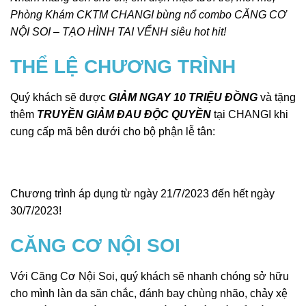
Phòng Khám CKTM CHANGI bùng nổ combo CĂNG CƠ
NỘI SOI – TẠO HÌNH TAI VỂNH siêu hot hit!
THỂ LỆ CHƯƠNG TRÌNH
Quý khách sẽ được
GIẢM NGAY 10 TRIỆU ĐỒNG
và tặng
thêm
TRUYỀN GIẢM ĐAU ĐỘC QUYỀN
tại CHANGI khi
cung cấp mã bên dưới cho bộ phận lễ tân:
Chương trình áp dụng từ ngày 21/7/2023 đến hết ngày
30/7/2023!
CĂNG CƠ NỘI SOI
Với Căng Cơ Nội Soi, quý khách sẽ nhanh chóng sở hữu
cho mình làn da săn chắc, đánh bay chùng nhão, chảy xệ