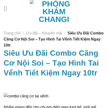
Chuyển
đến
nội
dung
Trang chủ
/
Ưu đãi – Khuyến mãi
/
Siêu Ưu Đãi Combo
Căng Cơ Nội Soi – Tạo Hình Tai Vểnh Tiết Kiệm Ngay
10tr
Siêu Ưu Đãi Combo Căng
Cơ Nội Soi – Tạo Hình Tai
Vểnh Tiết Kiệm Ngay 10tr
Nhằm mang đến cho chị em diện mạo tươi trẻ, mới mẻ,