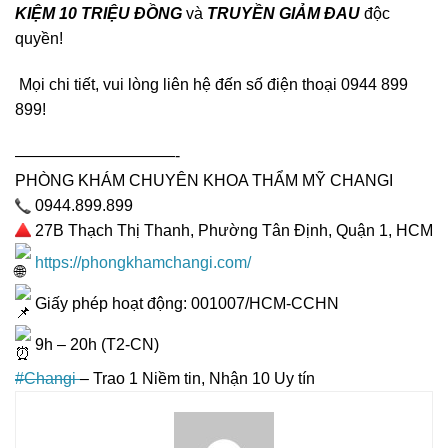
KIỆM 10 TRIỆU ĐỒNG
và
TRUYỀN GIẢM ĐAU
độc
quyền!
Mọi chi tiết, vui lòng liên hệ đến số điện thoại 0944 899
899!
——————————-
PHÒNG KHÁM CHUYÊN KHOA THẨM MỸ CHANGI
0944.899.899
27B Thạch Thị Thanh, Phường Tân Định, Quận 1, HCM
https://phongkhamchangi.com/
Giấy phép hoạt động: 001007/HCM-CCHN
9h – 20h (T2-CN)
#Changi
– Trao 1 Niềm tin, Nhận 10 Uy tín