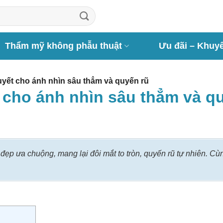
Thẩm mỹ không phẫu thuật
Ưu đãi – Khuy
uyết cho ánh nhìn sâu thẳm và quyến rũ
t cho ánh nhìn sâu thẳm và q
ẹp ưa chuộng, mang lại đôi mắt to tròn, quyến rũ tự nhiên. Cù