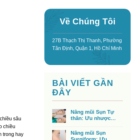
Về Chúng Tôi
27B Thạch Thị Thanh, Phường
Tân Định, Quận 1, Hồ Chí Minh
BÀI VIẾT GẦN
ĐÂY
Nâng mũi Sụn Tự
thân: Ưu nhược
 chiều sâu
điểm, chi phí, có tốt
o chiều
không?
Nâng mũi Sụn
 trong hay
Surgiform: Ưu