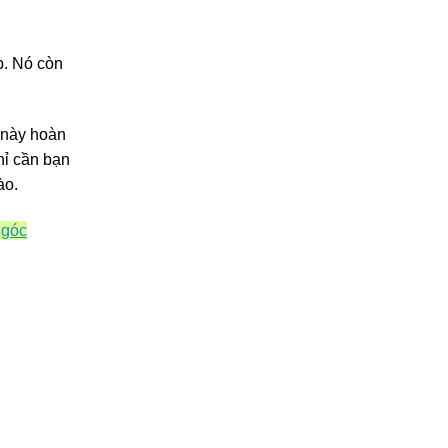
p. Nó còn
 này hoàn
hỉ cần bạn
nào.
 góc