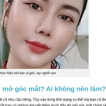
ực hiện bởi bác sĩ giỏi, tay nghề cao
 mở góc mắt? Ai không nên làm?
 có nhu cầu riêng. Tùy vào từng tình trạng cụ thể mà bạn có th
ắt bạn có những khuyết điểm dưới đây thì mở góc mắt chính là