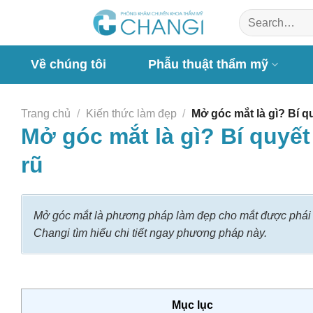
Chuyển
đến
nội
dung
Về chúng tôi
Phẫu thuật thẩm mỹ
Trang chủ
/
Kiến thức làm đẹp
/
Mở góc mắt là gì? Bí q
Mở góc mắt là gì? Bí quyế
rũ
Mở góc mắt là phương pháp làm đẹp cho mắt được phái đ
Changi tìm hiểu chi tiết ngay phương pháp này.
Mục lục