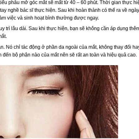
 tiểu phẫu mở góc mắt sẽ mất từ 40 – 60 phút. Thời gian thực h
tay nghề bác sĩ thực hiện. Sau khi hoàn thành có thể ra về ngà
làm việc và sinh hoạt bình thường được ngay.
 trì lâu dài. Sau khi thực hiện, bạn sẽ không cần áp dụng thê
mắt.
iản. Nó chỉ tác động ở phần da ngoài của mắt, không thay đổi ha
 đến bộ phận nào của mắt nên sẽ rất an toàn và hiệu quả cao.