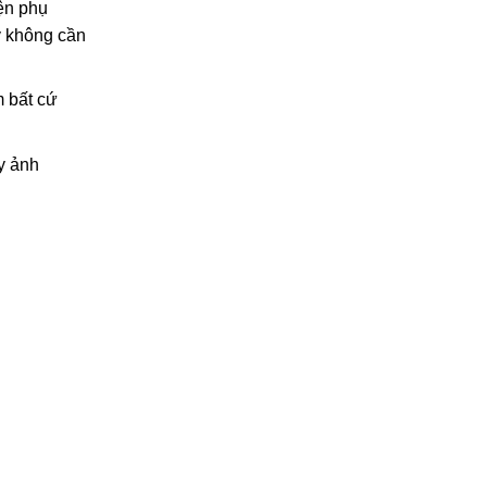
iện phụ
y không cần
m bất cứ
y ảnh