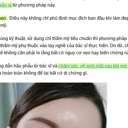
xảy ra
từ phương pháp này.
 sẹo
. Điều này không chỉ phủ định mục đích ban đầu khi làm đẹ
m mỹ.
đúng kỹ thuật, sử dụng chỉ thẩm mỹ tiêu chuẩn thì phương pháp
thẩm mỹ phụ thuộc vào tay nghề của bác sĩ thực hiện. Do đó, c
ì sẽ không cần phải lo lắng bất cứ nguy cơ sẹo hay biến chứng 
ng dẫn hậu phẫu từ bác sĩ và
chăm sóc, vệ sinh mắt sau khi mở
 hoàn toàn không để lại bất cứ di chứng gì.