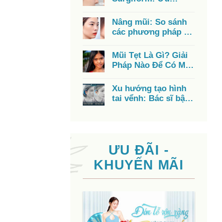
nhược điểm, chi phí,
có tốt không?
Nâng mũi: So sánh
các phương pháp từ
A – Z, chi phí, ưu
điểm
Mũi Tẹt Là Gì? Giải
Pháp Nào Để Có Mũi
Cao Đẹp?
Xu hướng tạo hình
tai vểnh: Bác sĩ bật
mí cách có đôi tai
đẹp
ƯU ĐÃI -
KHUYẾN MÃI