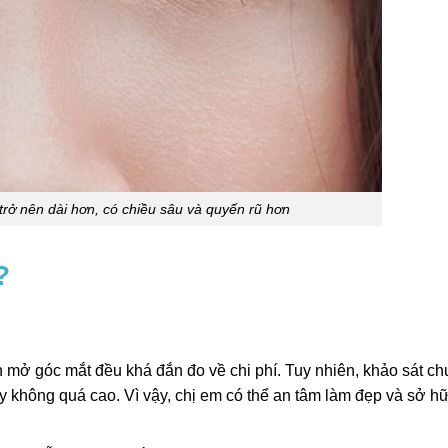
rở nên dài hơn, có chiều sâu và quyến rũ hơn
g?
 mở góc mắt đều khá đắn đo về chi phí. Tuy nhiên, khảo sát c
này không quá cao. Vì vậy, chị em có thể an tâm làm đẹp và sở 