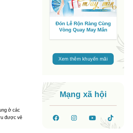
Đón Lễ Rộn Ràng Cùng
S
Vòng Quay May Mắn
C
V
Xem thêm khuyến mãi
Mạng xã hội
hung ở các
hữu được vẻ