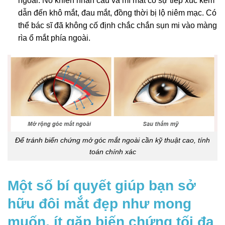
ngoài. Nó khiến nhãn cầu và mí mắt có sự tiếp xúc kém
dẫn đến khô mắt, đau mắt, đồng thời bị lộ niêm mạc. Có
thể bác sĩ đã không cố định chắc chắn sụn mi vào màng
rìa ổ mắt phía ngoài.
Để tránh biến chứng mở góc mắt ngoài cần kỹ thuật cao, tính
toán chính xác
Một số bí quyết giúp bạn sở
hữu đôi mắt đẹp như mong
muốn, ít gặp biến chứng tối đa