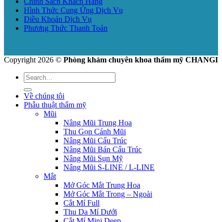
Chính Sách Khách Hàng
Hình Thức Cung Ứng Dịch Vụ
Điều Khoản Dịch Vụ
Phương Thức Thanh Toán
Copyright 2026 ©
Phòng khám chuyên khoa thẩm mỹ CHANGI
Về chúng tôi
Phẫu thuật thẩm mỹ
Mũi
Nâng Mũi Trung Hoa
Thu Gọn Cánh Mũi
Nâng Mũi Cấu Trúc
Nâng Mũi Bán Cấu Trúc
Nâng Mũi Sụn Mỹ
Nâng Mũi S-LINE / L-LINE
Mắt
Mở Góc Mắt Trung Hoa
Mở Góc Mắt Trong – Ngoài
Cắt Mí Full
Thu Da Mí Dưới
Cắt Mí Mini Deep