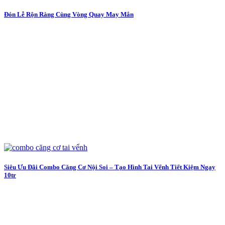
Đón Lễ Rộn Ràng Cùng Vòng Quay May Mắn
Siêu Ưu Đãi Combo Căng Cơ Nội Soi – Tạo Hình Tai Vểnh Tiết Kiệm Ngay
10tr