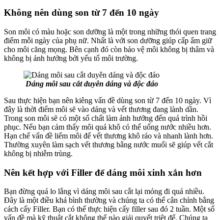
Không nên dùng son từ 7 đến 10 ngày
Son môi có màu hoặc son dưỡng là một trong những thói quen trang
điểm mỗi ngày của phụ nữ. Nhất là với son dưỡng giúp cấp ẩm giữ
cho môi căng mọng. Bên cạnh đó còn bảo vệ môi không bị thâm và
không bị ảnh hưởng bởi yếu tố môi trường.
Dáng môi sau cắt duyên dáng và độc đáo
Sau thực hiện bạn nên kiêng vấn đề dùng son từ 7 đến 10 ngày. Vì
đây là thời điểm môi sẽ vào dáng và vết thương đang lành dần.
Trong son môi sẽ có một số chất làm ảnh hưởng đến quá trình hồi
phục. Nếu bạn cảm thấy môi quá khô có thể uống nước nhiều hơn.
Hạn chế vấn đề liếm môi để vết thương khô ráo và nhanh lành hơn.
Thường xuyên làm sạch vết thương bằng nước muối sẽ giúp vết cắt
không bị nhiễm trùng.
Nên kết hợp với Filler để dáng môi xinh xắn hơn
Bạn đừng quá lo lắng vì dáng môi sau cắt lại mỏng đi quá nhiều.
Đây là một điều khá bình thường và chúng ta có thể cân chỉnh bằng
cách cấy Filler. Bạn có thể thực hiện cấy filler sau đó 2 tuần. Một số
vấn đề mà kỹ thuật cắt không thể nào giải quyết triệt để. Chúng ta