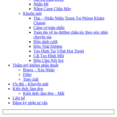
Nhấn Mí
Nâng Cung Chân Mày
Khuôn mặt
Thu – Nhấn Nhân Trung Tại Phòng Khám
Changi
Căng cơ toàn phần
Toàn tập về hạ đường chân tóc theo góc nhìn
chuyên gia
Độn rãnh cười
Độn Thái Dương
Tạo Hình Tai Vểnh Hot Trend
Cắt Tạo Hình Môi
Độn Cằm Nội Soi
Thẩm mỹ không phẫu thuật
Botox – Xóa Nhăn
Filler
Tinh chất
Ưu đãi – Khuyến mãi
Kiến thức làm đẹp
Kiến thức làm đẹp – Mắt
Liên hệ
Đăng ký nhận tư vấn