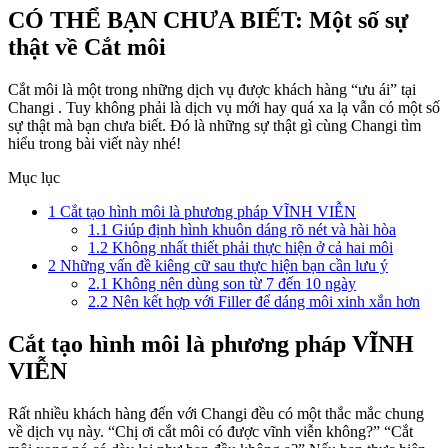
CÓ THỂ BẠN CHƯA BIẾT: Một số sự
thật về Cắt môi
Cắt môi là một trong những dịch vụ được khách hàng “ưu ái” tại
Changi . Tuy không phải là dịch vụ mới hay quá xa lạ vẫn có một số
sự thật mà bạn chưa biết. Đó là những sự thật gì cùng Changi tìm
hiểu trong bài viết này nhé!
Mục lục
1
Cắt tạo hình môi là phương pháp VĨNH VIỄN
1.1
Giúp định hình khuôn dáng rõ nét và hài hòa
1.2
Không nhất thiết phải thực hiện ở cả hai môi
2
Những vấn đề kiêng cữ sau thực hiện bạn cần lưu ý
2.1
Không nên dùng son từ 7 đến 10 ngày
2.2
Nên kết hợp với Filler để dáng môi xinh xắn hơn
Cắt tạo hình môi là phương pháp VĨNH
VIỄN
Rất nhiều khách hàng đến với Changi đều có một thắc mắc chung
về dịch vụ này. “Chị ơi cắt môi có được vĩnh viễn không?” “Cắt