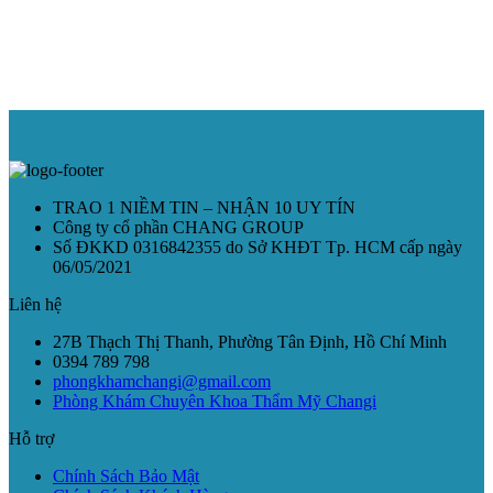
TRAO 1 NIỀM TIN – NHẬN 10 UY TÍN
Công ty cổ phần CHANG GROUP
Số ĐKKD 0316842355 do Sở KHĐT Tp. HCM cấp ngày
06/05/2021
Liên hệ
27B Thạch Thị Thanh, Phường Tân Định, Hồ Chí Minh
0394 789 798
phongkhamchangi@gmail.com
Phòng Khám Chuyên Khoa Thẩm Mỹ Changi
Hỗ trợ
Chính Sách Bảo Mật