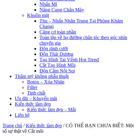
Nhấn Mí
Nâng Cung Chân Mày
Khuôn mặt
Thu – Nhấn Nhân Trung Tại Phòng Khám
Changi
Căng cơ toàn phần
Toàn tập về hạ đường chân tóc theo góc nhìn
chuyên gia
Độn rãnh cười
Độn Thái Dương
Tạo Hình Tai Vểnh Hot Trend
Cắt Tạo Hình Môi
Độn Cằm Nội Soi
Thẩm mỹ không phẫu thuật
Botox – Xóa Nhăn
Filler
Tinh chất
Ưu đãi – Khuyến mãi
Kiến thức làm đẹp
Kiến thức làm đẹp – Mắt
Liên hệ
Trang chủ
/
Kiến thức làm đẹp
/
CÓ THỂ BẠN CHƯA BIẾT: Một
số sự thật về Cắt môi