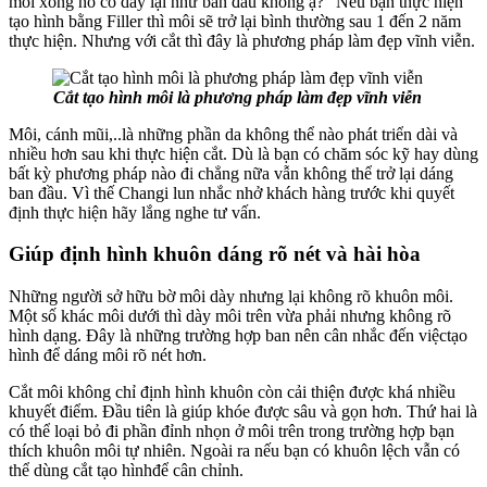
môi xong nó có dày lại như ban đầu không ạ?” Nếu bạn thực hiện
tạo hình bằng Filler thì môi sẽ trở lại bình thường sau 1 đến 2 năm
thực hiện. Nhưng với cắt thì đây là phương pháp làm đẹp vĩnh viễn.
Cắt tạo hình môi là phương pháp làm đẹp vĩnh viễn
Môi, cánh mũi,..là những phần da không thể nào phát triển dài và
nhiều hơn sau khi thực hiện cắt. Dù là bạn có chăm sóc kỹ hay dùng
bất kỳ phương pháp nào đi chẳng nữa vẫn không thể trở lại dáng
ban đầu. Vì thế Changi lun nhắc nhở khách hàng trước khi quyết
định thực hiện hãy lắng nghe tư vấn.
Giúp định hình khuôn dáng rõ nét và hài hòa
Những người sở hữu bờ môi dày nhưng lại không rõ khuôn môi.
Một số khác môi dưới thì dày môi trên vừa phải nhưng không rõ
hình dạng. Đây là những trường hợp ban nên cân nhắc đến việctạo
hình để dáng môi rõ nét hơn.
Cắt môi không chỉ định hình khuôn còn cải thiện được khá nhiều
khuyết điểm. Đầu tiên là giúp khóe được sâu và gọn hơn. Thứ hai là
có thể loại bỏ đi phần đỉnh nhọn ở môi trên trong trường hợp bạn
thích khuôn môi tự nhiên. Ngoài ra nếu bạn có khuôn lệch vẫn có
thể dùng cắt tạo hìnhđể cân chỉnh.