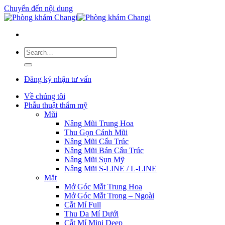
Chuyển đến nội dung
Đăng ký nhận tư vấn
Về chúng tôi
Phẫu thuật thẩm mỹ
Mũi
Nâng Mũi Trung Hoa
Thu Gọn Cánh Mũi
Nâng Mũi Cấu Trúc
Nâng Mũi Bán Cấu Trúc
Nâng Mũi Sụn Mỹ
Nâng Mũi S-LINE / L-LINE
Mắt
Mở Góc Mắt Trung Hoa
Mở Góc Mắt Trong – Ngoài
Cắt Mí Full
Thu Da Mí Dưới
Cắt Mí Mini Deep