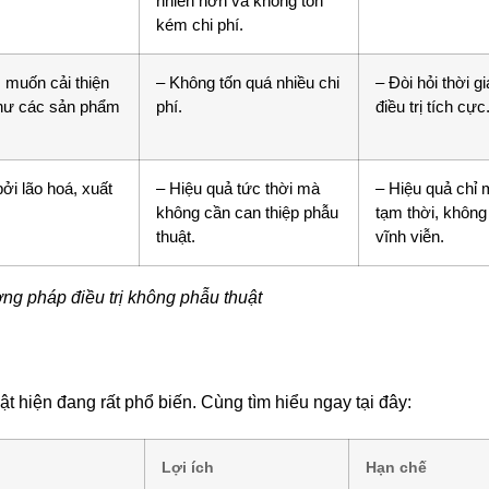
nhiên hơn và không tốn
kém chi phí.
, muốn cải thiện
– Không tốn quá nhiều chi
– Đòi hỏi thời g
như các sản phẩm
phí.
điều trị tích cực
ởi lão hoá, xuất
– Hiệu quả tức thời mà
– Hiệu quả chỉ 
không cần can thiệp phẫu
tạm thời, không 
thuật.
vĩnh viễn.
g pháp điều trị không phẫu thuật
 hiện đang rất phổ biến. Cùng tìm hiểu ngay tại đây:
Lợi ích
Hạn chế