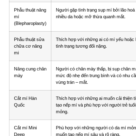
Phẫu thuật nâng
Người gặp tình trạng sụp mí bởi lão hoá
mí
nhiều da hoặc mỡ thừa quanh mắt.
(Blepharoplasty)
Phẫu thuật sửa
Thích hợp với những ai có mí yếu hoặc
chữa cơ nâng
tình trạng tương đối nặng.
mi
Nâng cung chân
Người có chân mày thấp, bị sụp chân m
mày
mức độ nhẹ đến trung bình và có nhu cầu
vùng trán – mắt.
Cắt mí Hàn
Thích hợp với những ai muốn cải thiện t
Quốc
tạo nếp mí và phù hợp với người trẻ tuổ
mỏng.
Cắt mí Mini
Phù hợp với những người có da mí mỏng,
Deep
muốn tạo nếp mí sâu và rõ ràng.