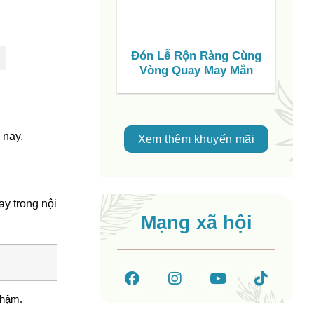
Đón Lễ Rộn Ràng Cùng
S
Vòng Quay May Mắn
C
V
 nay.
Xem thêm khuyến mãi
ay trong nội
Mạng xã hội
chậm.