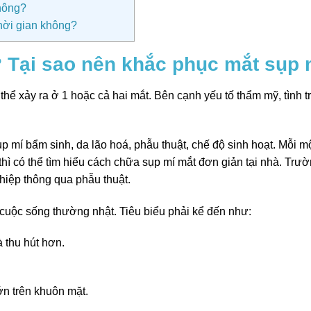
không?
thời gian không?
 Tại sao nên khắc phục mắt sụp 
 thể xảy ra ở 1 hoặc cả hai mắt. Bên cạnh yếu tố thẩm mỹ, tình 
p mí bẩm sinh, da lão hoá, phẫu thuật, chế độ sinh hoạt. Mỗi 
hì có thể tìm hiểu cách chữa sụp mí mắt đơn giản tại nhà. Trườ
thiệp thông qua phẫu thuật.
g cuộc sống thường nhật. Tiêu biểu phải kể đến như:
 thu hút hơn.
ớn trên khuôn mặt.