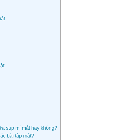
uật
ật
hữa sụp mí mắt hay không?
các bài tập mắt?