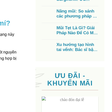
nhược điểm, chi phí,
có tốt không?
Nâng mũi: So sánh
các phương pháp từ
A – Z, chi phí, ưu
mí?
điểm
Mũi Tẹt Là Gì? Giải
Pháp Nào Để Có Mũi
trạng này
Cao Đẹp?
Xu hướng tạo hình
tai vểnh: Bác sĩ bật
một nguyên
mí cách có đôi tai
ng hợp bị
đẹp
ƯU ĐÃI -
KHUYẾN MÃI