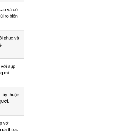
 cao và có
ủi ro biến
ồi phục và
g.
 với sụp
g mi.
 tùy thuộc
gười.
p với
u da thừa,