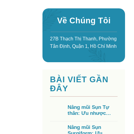
Về Chúng Tôi
27B Thạch Thị Thanh, Phường
Tân Định, Quận 1, Hồ Chí Minh
BÀI VIẾT GẦN
ĐÂY
Nâng mũi Sụn Tự
thân: Ưu nhược
điểm, chi phí, có tốt
không?
Nâng mũi Sụn
Surgiform: Ưu