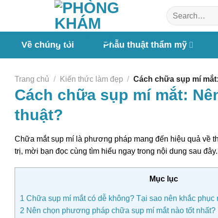
Chuyển
đến
nội
dung
Về chúng tôi
Phẫu thuật thẩm mỹ
Trang chủ
/
Kiến thức làm đẹp
/
Cách chữa sụp mí mắt:
Cách chữa sụp mí mắt: Nê
thuật?
Chữa mắt sụp mí là phương pháp mang đến hiệu quả về thẩm
trị, mời bạn đọc cùng tìm hiểu ngay trong nội dung sau đây.
Mục lục
1
Chữa sụp mí mắt có dễ không? Tại sao nên khắc phục 
2
Nên chọn phương pháp chữa sụp mí mắt nào tốt nhất?