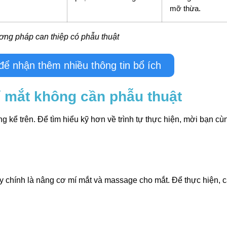
mỡ thừa.
ng pháp can thiệp có phẫu thuật
ể nhận thêm nhiều thông tin bổ ích
 mắt không cần phẫu thuật
ng kể trên. Để tìm hiểu kỹ hơn về trình tự thực hiện, mời bạn c
ay chính là nâng cơ mí mắt và massage cho mắt. Để thực hiện, 