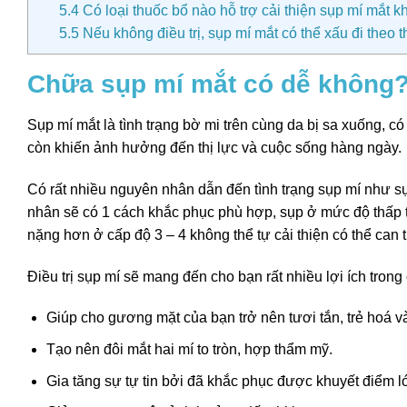
5.4
Có loại thuốc bổ nào hỗ trợ cải thiện sụp mí mắt 
5.5
Nếu không điều trị, sụp mí mắt có thể xấu đi theo 
Chữa sụp mí mắt có dễ không?
Sụp mí mắt là tình trạng bờ mi trên cùng da bị sa xuống, có
còn khiến ảnh hưởng đến thị lực và cuộc sống hàng ngày.
Có rất nhiều nguyên nhân dẫn đến tình trạng sụp mí như sụ
nhân sẽ có 1 cách khắc phục phù hợp, sụp ở mức độ thấp t
nặng hơn ở cấp độ 3 – 4 không thể tự cải thiện có thể can 
Điều trị sụp mí sẽ mang đến cho bạn rất nhiều lợi ích tron
Giúp cho gương mặt của bạn trở nên tươi tắn, trẻ hoá và
Tạo nên đôi mắt hai mí to tròn, hợp thẩm mỹ.
Gia tăng sự tự tin bởi đã khắc phục được khuyết điểm l