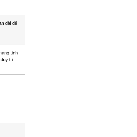
ian dài để
.
mang tính
duy trì