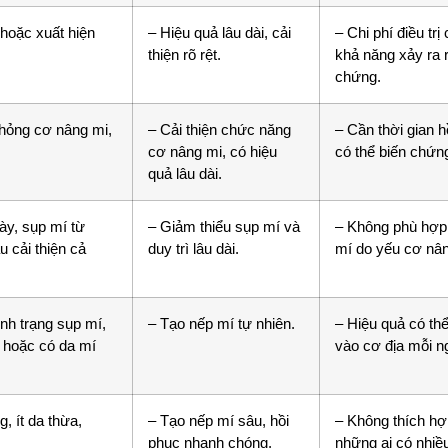
 hoặc xuất hiện
– Hiệu quả lâu dài, cải
– Chi phí điều trị
thiện rõ rệt.
khả năng xảy ra r
chứng.
 hỏng cơ nâng mi,
– Cải thiện chức năng
– Cần thời gian h
cơ nâng mi, có hiệu
có thể biến chứn
quả lâu dài.
ày, sụp mí từ
– Giảm thiểu sụp mí và
– Không phù hợp
 cải thiện cả
duy trì lâu dài.
mí do yếu cơ nân
ình trạng sụp mí,
– Tạo nếp mí tự nhiên.
– Hiệu quả có thể
i hoặc có da mí
vào cơ địa mỗi n
 ít da thừa,
– Tạo nếp mí sâu, hồi
– Không thích hợ
phục nhanh chóng.
những ai có nhiề