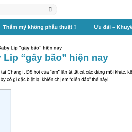
Thẩm mỹ không phẫu thuật
Ưu đãi – Khuy
 Baby Lip “gây bão” hiện nay
y Lip “gây bão” hiện nay
tại Changi . Độ hot của “ẻm” lấn át tất cả các dáng môi khác, k
y có gì đặc biệt lại khiến chị em “điên đảo” thế này!