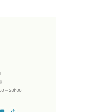
I
9
00 – 20h00