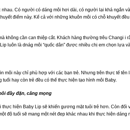
 nhau. Có người có dáng môi hơi dài, có người lại khá ngắn và
huyết điểm này. Kể cả với những khuôn môi có chỗ khuyết đều 
à không cần can thiệp cắt. Khách hàng thường trêu Changi i r
y Lip luôn là dnág môi “quốc dân” được nhiều chị em chọn lựa v
 môi này chỉ phù hợp với các bạn trẻ. Nhưng trên thực tế tên 
tuổi hay còn trẻ đều có thể thực hiện tạo hình môi Baby.
ôi đầy đặn, căng mọng
 thực hiện Baby Lip sẽ khiến gương mặt tuỏi trẻ hơn. Còn đối 
 một độ tuổi sẽ mang một nét đẹp khác nhau khi thực hiện dáng 