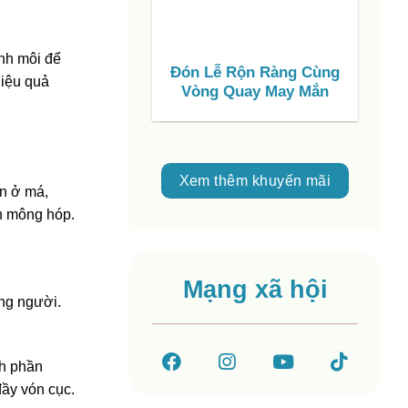
ình môi để
Đón Lễ Rộn Ràng Cùng
S
hiệu quả
Vòng Quay May Mắn
C
V
Xem thêm khuyến mãi
òn ở má,
ần mông hóp.
Mạng xã hội
ừng người.
nh phần
đầy vón cục.