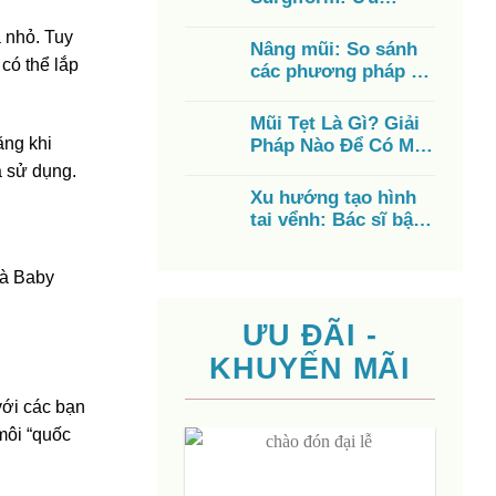
nhược điểm, chi phí,
 nhỏ. Tuy
có tốt không?
Nâng mũi: So sánh
có thể lắp
các phương pháp từ
A – Z, chi phí, ưu
điểm
Mũi Tẹt Là Gì? Giải
ằng khi
Pháp Nào Để Có Mũi
Cao Đẹp?
à sử dụng.
Xu hướng tạo hình
tai vểnh: Bác sĩ bật
mí cách có đôi tai
đẹp
là Baby
ƯU ĐÃI -
KHUYẾN MÃI
với các bạn
môi “quốc