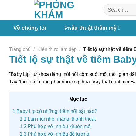
Chuyển
đến
nội
dung
Về chúng tôi
Phẫu thuật thẩm mỹ
Trang chủ
/
Kiến thức làm đẹp
/
Tiết lộ sự thật về tiêm
Tiết lộ sự thật về tiêm Bab
“Baby Lip” từ khóa dáng môi nổi cộm suốt một thời gian dài 
Tây “thời đại” cũng phải nhường thua. Vậy thật chất môi Bab
Mục lục
1
Baby Lip có những điểm nổi bật nào?
1.1
Làn môi nhẹ nhàng, thanh thoát
1.2
Phù hợp với nhiều khuôn môi
1.3
Phù hợp với nhiều độ tượng