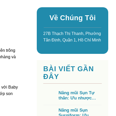
Về Chúng Tôi
27B Thạch Thị Thanh, Phường
Tân Định, Quận 1, Hồ Chí Minh
iên trông
 nhàng và
BÀI VIẾT GẦN
ĐÂY
g với Baby
Nâng mũi Sụn Tự
lớp son
thân: Ưu nhược
điểm, chi phí, có tốt
không?
Nâng mũi Sụn
Surgiform: Ưu