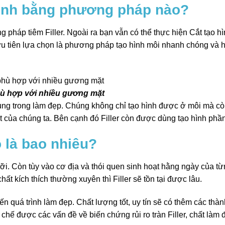
hình bằng phương pháp nào?
pháp tiêm Filler. Ngoài ra bạn vẫn có thể thực hiện Cắt tạo h
 ưu tiên lựa chọn là phương pháp tạo hình môi nhanh chóng và 
ù hợp với nhiều gương mặt
 dụng trong làm đẹp. Chúng không chỉ tạo hình được ở môi mà c
ặt của chúng ta. Bên cạnh đó Filler còn được dùng tạo hình ph
ọ là bao nhiêu?
ưỡi. Còn tùy vào cơ địa và thói quen sinh hoạt hằng ngày của t
t kích thích thường xuyên thì Filler sẽ tồn tại được lâu.
ến quá trình làm đẹp. Chất lượng tốt, uy tín sẽ có thêm các thà
chế được các vấn đề về biến chứng rủi ro tràn Filler, chất làm 