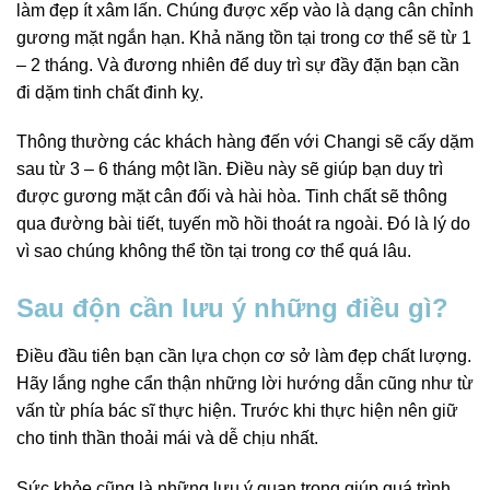
làm đẹp ít xâm lấn. Chúng được xếp vào là dạng cân chỉnh
gương mặt ngắn hạn. Khả năng tồn tại trong cơ thể sẽ từ 1
– 2 tháng. Và đương nhiên để duy trì sự đầy đặn bạn cần
đi dặm tinh chất đinh kỵ.
Thông thường các khách hàng đến với Changi sẽ cấy dặm
sau từ 3 – 6 tháng một lần. Điều này sẽ giúp bạn duy trì
được gương mặt cân đối và hài hòa. Tinh chất sẽ thông
qua đường bài tiết, tuyến mồ hồi thoát ra ngoài. Đó là lý do
vì sao chúng không thể tồn tại trong cơ thể quá lâu.
Sau độn cần lưu ý những điều gì?
Điều đầu tiên bạn cần lựa chọn cơ sở làm đẹp chất lượng.
Hãy lắng nghe cẩn thận những lời hướng dẫn cũng như từ
vấn từ phía bác sĩ thực hiện. Trước khi thực hiện nên giữ
cho tinh thần thoải mái và dễ chịu nhất.
Sức khỏe cũng là những lưu ý quan trọng giúp quá trình