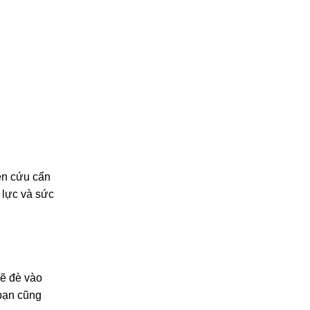
ên cứu cẩn
 lực và sức
sẽ đè vào
 bạn cũng