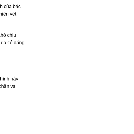
ch của bác
hiến vết
khó chịu
i đã có dáng
 hình này
 chắn và