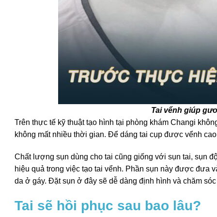
Tai vểnh giúp gư
Trên thực tế kỹ thuật tạo hình tại phòng khám Changi khôn
không mất nhiều thời gian. Để dáng tai cụp được vểnh cao l
Chất lượng sụn dùng cho tai cũng giống với sụn tai, sụn đ
hiệu quả trong việc tạo tai vểnh. Phần sụn này được đưa vào
da ở gáy. Đặt sụn ở đây sẽ dễ dàng định hình và chăm sóc
Tai sẽ hồi phục sau bao lâu?