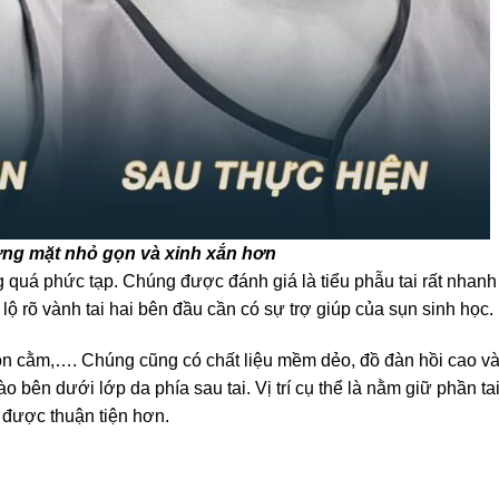
ơng mặt nhỏ gọn và xinh xắn hơn
g quá phức tạp. Chúng được đánh giá là tiểu phẫu tai rất nhanh
ộ rõ vành tai hai bên đầu cần có sự trợ giúp của sụn sinh học.
ộn cằm,…. Chúng cũng có chất liệu mềm dẻo, đồ đàn hồi cao và 
 bên dưới lớp da phía sau tai. Vị trí cụ thể là nằm giữ phần ta
 được thuận tiện hơn.