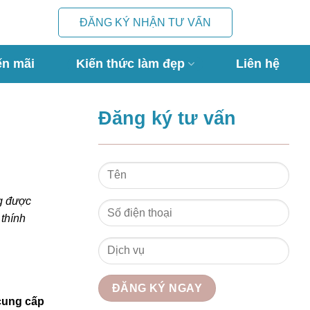
ĐĂNG KÝ NHẬN TƯ VẤN
ến mãi
Kiến thức làm đẹp
Liên hệ
Đăng ký tư vấn
ng được
 thính
 cung cấp