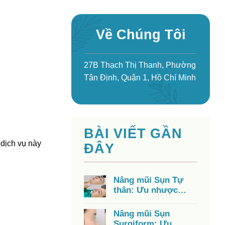
Về Chúng Tôi
27B Thạch Thị Thanh, Phường
Tân Định, Quận 1, Hồ Chí Minh
BÀI VIẾT GẦN
 dịch vụ này
ĐÂY
Nâng mũi Sụn Tự
thân: Ưu nhược
điểm, chi phí, có tốt
không?
Nâng mũi Sụn
Surgiform: Ưu