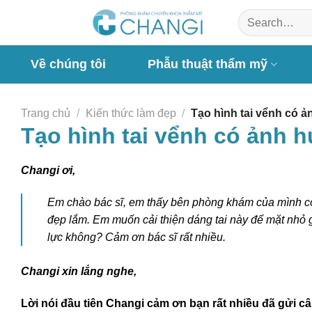
Chuyển
đến
nội
dung
Về chúng tôi
Phẫu thuật thẩm mỹ
Trang chủ
/
Kiến thức làm đẹp
/
Tạo hình tai vểnh có 
Tạo hình tai vểnh có ảnh 
Changi ơi,
Em chào bác sĩ, em thấy bên phòng khám của mình có
đẹp lắm. Em muốn cải thiện dáng tai này để mặt nhỏ 
lực không? Cảm ơn bác sĩ rất nhiều.
Changi xin lắng nghe,
Lời nói đầu tiên Changi cảm ơn bạn rất nhiều đã gửi c