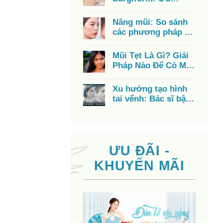
nhược điểm, chi phí,
có tốt không?
Nâng mũi: So sánh
các phương pháp từ
A – Z, chi phí, ưu
điểm
Mũi Tẹt Là Gì? Giải
Pháp Nào Để Có Mũi
Cao Đẹp?
Xu hướng tạo hình
tai vểnh: Bác sĩ bật
mí cách có đôi tai
đẹp
ƯU ĐÃI -
KHUYẾN MÃI