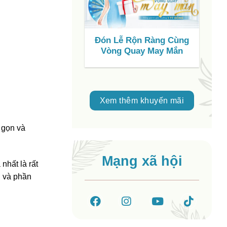
Đón Lễ Rộn Ràng Cùng
S
Vòng Quay May Mắn
C
V
Xem thêm khuyến mãi
 gọn và
Mạng xã hội
nhất là rất
i và phần