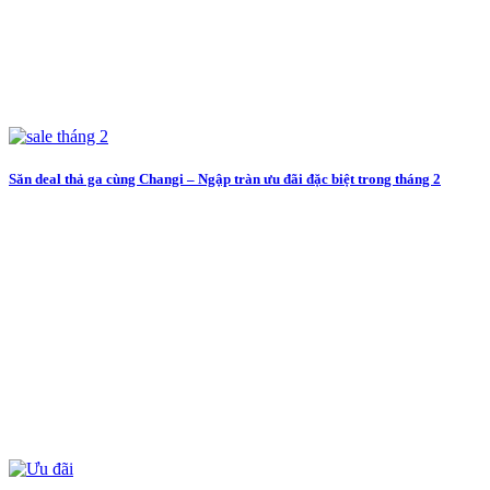
Săn deal thả ga cùng Changi – Ngập tràn ưu đãi đặc biệt trong tháng 2