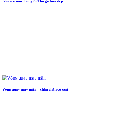
Khuyến mãi tháng 3- Thả ga làm đẹp
Vòng quay may mắn – chắn chắn có quà