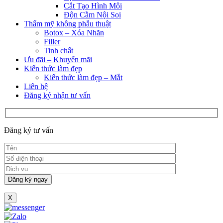
Cắt Tạo Hình Môi
Độn Cằm Nội Soi
Thẩm mỹ không phẫu thuật
Botox – Xóa Nhăn
Filler
Tinh chất
Ưu đãi – Khuyến mãi
Kiến thức làm đẹp
Kiến thức làm đẹp – Mắt
Liên hệ
Đăng ký nhận tư vấn
Đăng ký tư vấn
X