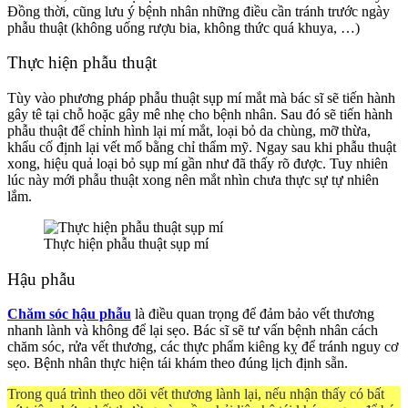
Đồng thời, cũng lưu ý bệnh nhân những điều cần tránh trước ngày
phẫu thuật (không uống rượu bia, không thức quá khuya, …)
Thực hiện phẫu thuật
Tùy vào phương pháp phẫu thuật sụp mí mắt mà bác sĩ sẽ tiến hành
gây tê tại chỗ hoặc gây mê nhẹ cho bệnh nhân. Sau đó sẽ tiến hành
phẫu thuật để chỉnh hình lại mí mắt, loại bỏ da chùng, mỡ thừa,
khẩu cố định lại vết mổ bằng chỉ thẩm mỹ. Ngay sau khi phẫu thuật
xong, hiệu quả loại bỏ sụp mí gần như đã thấy rõ được. Tuy nhiên
lúc này mới phẫu thuật xong nên mắt nhìn chưa thực sự tự nhiên
lắm.
Thực hiện phẫu thuật sụp mí
Hậu phẫu
Chăm sóc hậu phẫu
là điều quan trọng để đảm bảo vết thương
nhanh lành và không để lại sẹo. Bác sĩ sẽ tư vấn bệnh nhân cách
chăm sóc, rửa vết thương, các thực phẩm kiêng kỵ để tránh nguy cơ
sẹo. Bệnh nhân thực hiện tái khám theo đúng lịch định sẵn.
Trong quá trình theo dõi vết thương lành lại, nếu nhận thấy có bất