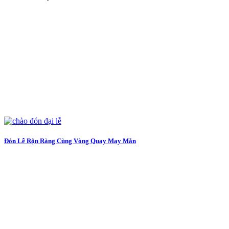
Đón Lễ Rộn Ràng Cùng Vòng Quay May Mắn