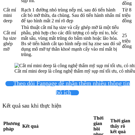
sụp mí.
đồng
Cắt mí
Rạch 1 đường nhỏ trùng nếp mí, sau đó tiến hành
Từ 8
mini
cắt bỏ mỡ thừa, da chùng. Sau đó tiến hành nhấn mí
triệu
deep
để tạo hình mắt 2 mí rõ đẹp
đồng
Thủ thuật cắt mí hạ size và cấy ghép mỡ là một tiểu
Cắt mí
phẫu, phù hợp cho các đối tượng có nếp mí to, hốc
25
hạ size
mắt sâu, vùng mắt trũng do bẩm sinh hoặc lão hóa.
triệu
ghép
Bs sẽ tiến hành cắt tạo hình nếp mí hạ zise sau đó sử
đồng
mỡ
dụng mô mỡ tự thân khoẻ mạnh cấy vào mí mắt bị
trũng.
Cắt mí mini deep là công nghệ thẩm mỹ sụp mí tối ưu, có nhiề
Theo dõi Fanpage để nhận thêm nhiều thông tin
bổ ích
Kết quả sau khi thực hiện
Thời
Thời gian
Phương
gian
Kết quả
thấy rõ
pháp
hồi
kết quả
phục