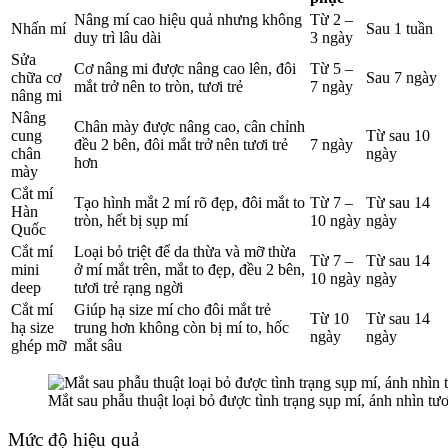
Nâng mí cao hiệu quả nhưng không
Từ 2 –
Nhấn mí
Sau 1 tuần
duy trì lâu dài
3 ngày
Sửa
Cơ nâng mi được nâng cao lên, đôi
Từ 5 –
chữa cơ
Sau 7 ngày
mắt trở nên to tròn, tươi trẻ
7 ngày
nâng mi
Nâng
Chân mày được nâng cao, cân chỉnh
cung
Từ sau 10
đều 2 bên, đôi mắt trở nên tươi trẻ
7 ngày
chân
ngày
hơn
mày
Cắt mí
Tạo hình mắt 2 mí rõ đẹp, đôi mắt to
Từ 7 –
Từ sau 14
Hàn
tròn, hết bị sụp mí
10 ngày
ngày
Quốc
Cắt mí
Loại bỏ triệt để da thừa và mỡ thừa
Từ 7 –
Từ sau 14
mini
ở mí mắt trên, mắt to đẹp, đều 2 bên,
10 ngày
ngày
deep
tươi trẻ rạng ngời
Cắt mí
Giúp hạ size mí cho đôi mắt trẻ
Từ 10
Từ sau 14
hạ size
trung hơn không còn bị mí to, hốc
ngày
ngày
ghép mỡ
mắt sâu
Mắt sau phẫu thuật loại bỏ được tình trạng sụp mí, ánh nhìn tươ
Mức độ hiệu quả