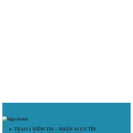
TRAO 1 NIỀM TIN – NHẬN 10 UY TÍN