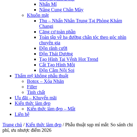
Nhấn Mí
Nâng Cung Chân Mày
Khuôn mặt
Thu – Nhấn Nhân Trung Tại Phòng Khám
Changi
Căng cơ toàn phần
Toàn tập về hạ đường chân tóc theo góc nhìn
chuyên gia
Độn rãnh cười
Độn Thái Dương
Tạo Hình Tai Vểnh Hot Trend
Cắt Tạo Hình Môi
Độn Cằm Nội Soi
Thẩm mỹ không phẫu thuật
Botox – Xóa Nhăn
Filler
Tinh chất
Ưu đãi – Khuyến mãi
Kiến thức làm đẹp
Kiến thức làm đẹp – Mắt
Liên hệ
Trang chủ
/
Kiến thức làm đẹp
/
Phẫu thuật sụp mí mắt: So sánh chi
phí, ưu nhược điểm 2026