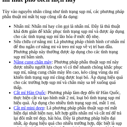
Tùy vào nguyên nhân cũng như tình trạng sụp mí, các phương pháp
phẫu thuật mí mắt bị sụp cũng rất đa dạng:
Nhấn mí: Nhấn mí hay còn gọi là nhấn mí. Đây là thủ thuật
khá đơn giản để khắc phục tình trạng sụp mí và được áp dụng
cho các tình trạng sụp mí lão hóa ở mức độ nhẹ.
Sửa chữa cơ nâng mi: Là phương pháp chỉnh hình cơ nhấn mí
để thu ngắn cơ nâng mi và treo mí sụp về vị trí ban đầu.
Phương pháp này thường được áp dụng cho các tình trạng
sụp mí bẩm sinh.
Nâng cung chân mày
: Phương pháp phẫu thuật sụp mí này
được nhiều người lựa chọn vì có thể nhanh chóng khắc phục
sụp mí, nâng cung chân mày lên cao, kéo căng vùng da mí
khiến tình trạng sụp mí cũng được loại bỏ. Áp dụng hiệu quả
cho các trường hợp sụp mí và chân mày sa trễ xuống quá
thấp.
Cắt mí Hàn Quốc
: Phương pháp làm đẹp đến từ Hàn Quốc,
thực hiện cắt và tạo hình mắt 2 mí, loại bỏ tình trạng sụp mí
hiệu quả. Áp dụng cho nhiều tình trạng sụp mí, mắt 1 mí.
Cắt mí mini deep
: Là phương pháp phẫu thuật sụp mí mắt
hiện đại nhất hiện nay, kết hợp giữa nhấn mí và cắt mí để trả
lại đôi mắt trẻ đẹp, hài hòa. Đây là phương pháp hiện đại
nhất, áp dụng hiệu quả cho nhiều trường hợp, đặc biệt là sụp