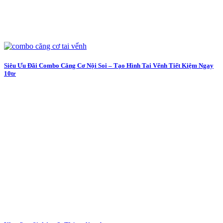
Siêu Ưu Đãi Combo Căng Cơ Nội Soi – Tạo Hình Tai Vểnh Tiết Kiệm Ngay
10tr