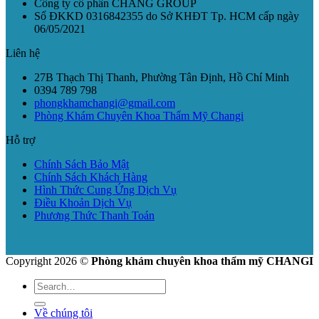
Công ty cổ phần CHANG GROUP
Số ĐKKD 0316842355 do Sở KHĐT Tp. HCM cấp ngày
06/05/2021
Liên hệ
27B Thạch Thị Thanh, Phường Tân Định, Hồ Chí Minh
0394 789 798
phongkhamchangi@gmail.com
Phòng Khám Chuyên Khoa Thẩm Mỹ Changi
Hỗ trợ
Chính Sách Bảo Mật
Chính Sách Khách Hàng
Hình Thức Cung Ứng Dịch Vụ
Điều Khoản Dịch Vụ
Phương Thức Thanh Toán
Copyright 2026 ©
Phòng khám chuyên khoa thẩm mỹ CHANGI
Về chúng tôi