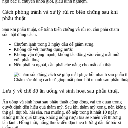
ngũ bác sĩ chuyên khoa giỏi, giàu kinh nghiệm.
Cách phòng tránh và xử lý rủi ro biến chứng sau khi
phẫu thuật
Sau khi phẫu thuật, để tránh biến chứng và rủi ro, cần phải chăm
sóc thật đúng cách:
Chườm lạnh trong 3 ngày đầu để giảm sưng
Không để vết thương đụng nước
Không vận động mạnh, không tác động vào vùng mắt mới
vừa phẫu thuật
Nếu phải ra ngoài, cần phải che nắng cho mắt cẩn thận.
Chăm sóc đúng cách sẽ giúp mắt phục hồi nhanh sau phẫu thuậ
Lưu ý về chế độ ăn uống và sinh hoạt sau phẫu thuật
Ăn uống và sinh hoạt sau phẫu thuật cũng đóng vai trò quan trọng
quyết định đến hiệu quả thẩm mỹ. Sau khi thẩm mỹ xong, nên kiêng
thịt gà, thịt bò, hải sản, rau muống, đồ nếp trong ít nhất 10 ngày.
Không thức quá khuya, không uống rượu bia sẽ khiến vết thương
lâu lành. Đồng thời, uống thuốc đều đặn theo hướng dẫn từ bác sĩ
thẩm mỹ.