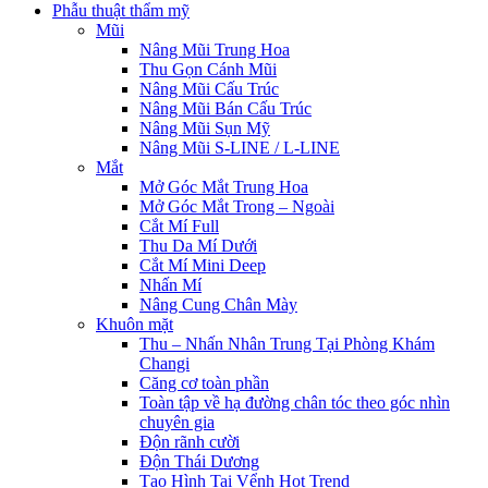
Phẫu thuật thẩm mỹ
Mũi
Nâng Mũi Trung Hoa
Thu Gọn Cánh Mũi
Nâng Mũi Cấu Trúc
Nâng Mũi Bán Cấu Trúc
Nâng Mũi Sụn Mỹ
Nâng Mũi S-LINE / L-LINE
Mắt
Mở Góc Mắt Trung Hoa
Mở Góc Mắt Trong – Ngoài
Cắt Mí Full
Thu Da Mí Dưới
Cắt Mí Mini Deep
Nhấn Mí
Nâng Cung Chân Mày
Khuôn mặt
Thu – Nhấn Nhân Trung Tại Phòng Khám
Changi
Căng cơ toàn phần
Toàn tập về hạ đường chân tóc theo góc nhìn
chuyên gia
Độn rãnh cười
Độn Thái Dương
Tạo Hình Tai Vểnh Hot Trend