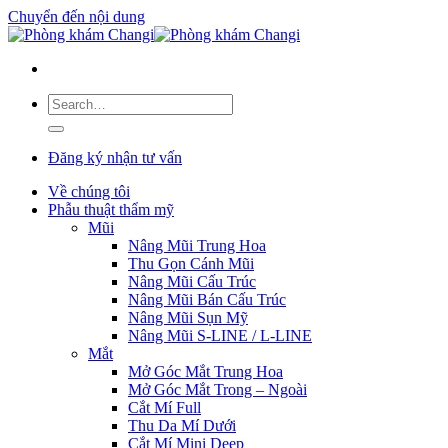
Chuyển đến nội dung
Đăng ký nhận tư vấn
Về chúng tôi
Phẫu thuật thẩm mỹ
Mũi
Nâng Mũi Trung Hoa
Thu Gọn Cánh Mũi
Nâng Mũi Cấu Trúc
Nâng Mũi Bán Cấu Trúc
Nâng Mũi Sụn Mỹ
Nâng Mũi S-LINE / L-LINE
Mắt
Mở Góc Mắt Trung Hoa
Mở Góc Mắt Trong – Ngoài
Cắt Mí Full
Thu Da Mí Dưới
Cắt Mí Mini Deep