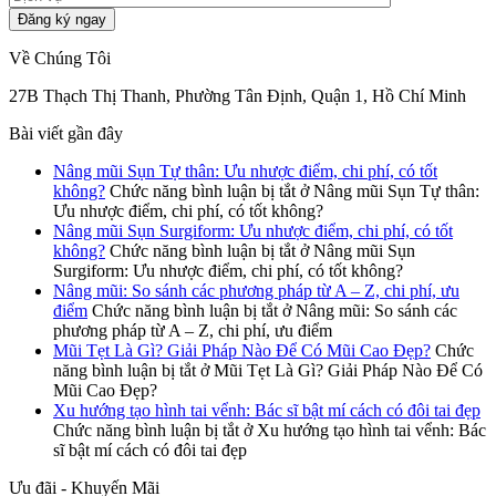
Về Chúng Tôi
27B Thạch Thị Thanh, Phường Tân Định, Quận 1, Hồ Chí Minh
Bài viết gần đây
Nâng mũi Sụn Tự thân: Ưu nhược điểm, chi phí, có tốt
không?
Chức năng bình luận bị tắt
ở Nâng mũi Sụn Tự thân:
Ưu nhược điểm, chi phí, có tốt không?
Nâng mũi Sụn Surgiform: Ưu nhược điểm, chi phí, có tốt
không?
Chức năng bình luận bị tắt
ở Nâng mũi Sụn
Surgiform: Ưu nhược điểm, chi phí, có tốt không?
Nâng mũi: So sánh các phương pháp từ A – Z, chi phí, ưu
điểm
Chức năng bình luận bị tắt
ở Nâng mũi: So sánh các
phương pháp từ A – Z, chi phí, ưu điểm
Mũi Tẹt Là Gì? Giải Pháp Nào Để Có Mũi Cao Đẹp?
Chức
năng bình luận bị tắt
ở Mũi Tẹt Là Gì? Giải Pháp Nào Để Có
Mũi Cao Đẹp?
Xu hướng tạo hình tai vểnh: Bác sĩ bật mí cách có đôi tai đẹp
Chức năng bình luận bị tắt
ở Xu hướng tạo hình tai vểnh: Bác
sĩ bật mí cách có đôi tai đẹp
Ưu đãi - Khuyến Mãi