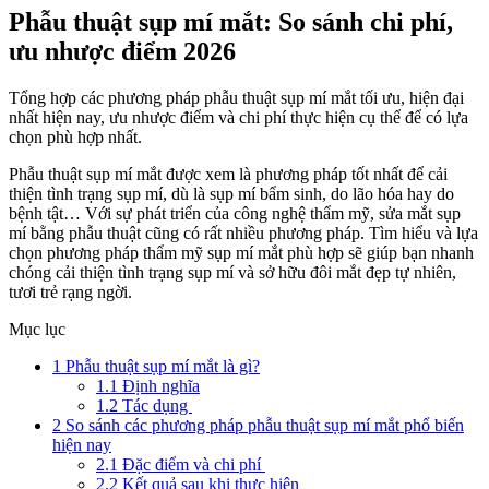
Phẫu thuật sụp mí mắt: So sánh chi phí,
ưu nhược điểm 2026
Tổng hợp các phương pháp phẫu thuật sụp mí mắt tối ưu, hiện đại
nhất hiện nay, ưu nhược điểm và chi phí thực hiện cụ thể để có lựa
chọn phù hợp nhất.
Phẫu thuật sụp mí mắt được xem là phương pháp tốt nhất để cải
thiện tình trạng sụp mí, dù là sụp mí bẩm sinh, do lão hóa hay do
bệnh tật… Với sự phát triển của công nghệ thẩm mỹ, sửa mắt sụp
mí bằng phẫu thuật cũng có rất nhiều phương pháp. Tìm hiểu và lựa
chọn phương pháp thẩm mỹ sụp mí mắt phù hợp sẽ giúp bạn nhanh
chóng cải thiện tình trạng sụp mí và sở hữu đôi mắt đẹp tự nhiên,
tươi trẻ rạng ngời.
Mục lục
1
Phẫu thuật sụp mí mắt là gì?
1.1
Định nghĩa
1.2
Tác dụng
2
So sánh các phương pháp phẫu thuật sụp mí mắt phổ biến
hiện nay
2.1
Đặc điểm và chi phí
2.2
Kết quả sau khi thực hiện