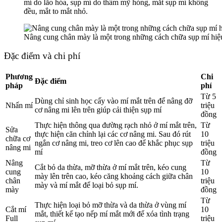
mí do lão hóa, sụp mí do thẩm mỹ hỏng, mắt sụp mí không
đều, mắt to mắt nhỏ.
Nâng cung chân mày là một trong những cách chữa sụp mí hiệ
Đặc điểm và chi phí
Phương
Chi
Đặc điểm
pháp
phí
Từ 5
Dùng chỉ sinh học cấy vào mí mắt trên để nâng đỡ
Nhấn mí
triệu
cơ nâng mi lên trên giúp cải thiện sụp mí
đồng
Thực hiện thông qua đường rạch nhỏ ở mí mắt trên,
Từ
Sửa
thực hiện căn chỉnh lại các cơ nâng mi. Sau đó rút
10
chữa cơ
ngắn cơ nâng mi, treo cơ lên cao để khắc phục sụp
triệu
nâng mi
mí
đồng
Nâng
Từ
Cắt bỏ da thừa, mỡ thừa ở mí mắt trên, kéo cung
cung
10
mày lên trên cao, kéo căng khoảng cách giữa chân
chân
triệu
mày và mí mắt để loại bỏ sụp mí.
mày
đồng
Từ
Thực hiện loại bỏ mỡ thừa và da thừa ở vùng mí
Cắt mí
10
mắt, thiết kế tạo nếp mí mắt mới để xóa tình trạng
Full
triệu