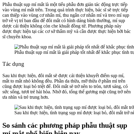
Phẫu thuật sụp mí mắt là một tiểu phẫu đơn giản tác động trực tiếp
vào vùng mí mắt trên. Trong quá trình thực hiện, bác sĩ sẽ trực tiếp
can thiệp vào vùng cơ nhấn mí, thu ngắn cơ nhấn mí và treo mí sụp
trở về vị trí ban đầu để đôi mắt có hình dáng bình thường, mí sụp
dược cải thiện không còn che khuất đồng tử. Phương pháp này
được thực hiện tại các cơ sở thẩm mỹ và cần được thực hiện bởi bác
sĩ chuyên khoa.
Phẫu thuật sụp mí mắt là giải pháp tốt nhất để khắc phục tình t
Tác dụng
Sau khi thực hiện, đôi mắt sẽ được cải thiện khuyết điểm sụp mí,
mắt to mắt nhỏ không đều. Phần da thừa, mỡ thừa ở phần mí trên
cũng được loại bỏ triệt để. Đôi mắt sẽ trở nên to tròn, tươi sáng, có
sức sống, tươi trẻ hài hòa. Nhờ đó, tổng thể gương mặt cũng trở nên
ưa nhìn và trẻ trung hơn.
Sau khi thực hiện, tình trạng sụp mí được loại bỏ, đôi mắt trở n
So sánh các phương pháp phẫu thuật sụp
mí mắt phổ biến hiện nay