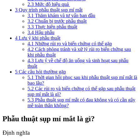
2.3
Mức độ hiệu quả
3
Quy trình phẫu thuật sụp mí mắt
3.1
Thăm khám và tư vấn ban đầu
3.2
Chuẩn bị trước phẫu thuật
3.3
Thực hiện phẫu thuật
3.4
Hậu phẫu
4
Lưu ý khi phẫu thuật
4.1
Những rủi ro và biến chứng có thể gặp
4.2
Cách phòng tránh và xử lý rủi ro biến chứng sau
khi phẫu thuật
4.3
Lưu ý về chế độ ăn uống và sinh hoạt sau phẫu
thuật
5
Các câu hỏi thường gặp
5.1
Thời gian hồi phục sau khi phẫu thuật sụp mí mắt là
bao lâu?
5.2
Các rủi ro và biến chứng có thể gặp sau phẫu thuật
sụp mí mắt là gì?
5.3
Phẫu thuật sụp mí mắt có đau không và có cần gây
mê toàn thân không?
Phẫu thuật sụp mí mắt là gì?
Định nghĩa