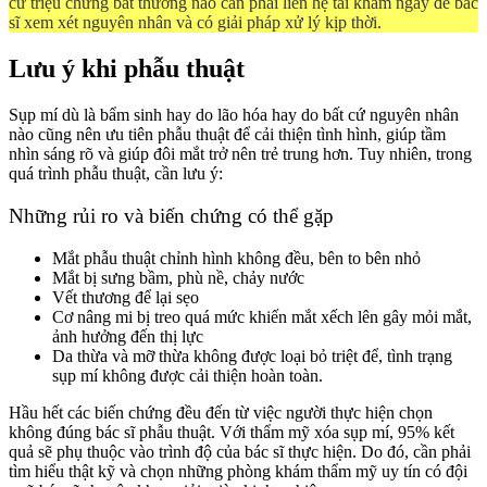
cứ triệu chứng bất thường nào cần phải liên hệ tái khám ngay để bác
sĩ xem xét nguyên nhân và có giải pháp xử lý kịp thời.
Lưu ý khi phẫu thuật
Sụp mí dù là bẩm sinh hay do lão hóa hay do bất cứ nguyên nhân
nào cũng nên ưu tiên phẫu thuật để cải thiện tình hình, giúp tầm
nhìn sáng rõ và giúp đôi mắt trở nên trẻ trung hơn. Tuy nhiên, trong
quá trình phẫu thuật, cần lưu ý:
Những rủi ro và biến chứng có thể gặp
Mắt phẫu thuật chỉnh hình không đều, bên to bên nhỏ
Mắt bị sưng bầm, phù nề, chảy nước
Vết thương để lại sẹo
Cơ nâng mi bị treo quá mức khiến mắt xếch lên gây mỏi mắt,
ảnh hưởng đến thị lực
Da thừa và mỡ thừa không được loại bỏ triệt để, tình trạng
sụp mí không được cải thiện hoàn toàn.
Hầu hết các biến chứng đều đến từ việc người thực hiện chọn
không đúng bác sĩ phẫu thuật. Với thẩm mỹ xóa sụp mí, 95% kết
quả sẽ phụ thuộc vào trình độ của bác sĩ thực hiện. Do đó, cần phải
tìm hiểu thật kỹ và chọn những phòng khám thẩm mỹ uy tín có đội