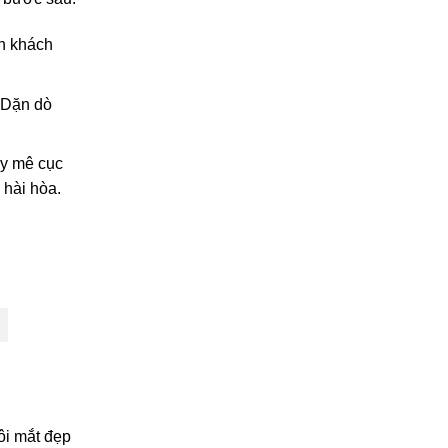
ốn khách
 Dặn dò
ây mê cục
 hài hòa.
ôi mắt đẹp