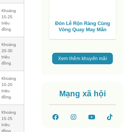
Khoảng
15-25
triệu
Đón Lễ Rộn Ràng Cùng
S
đồng.
Vòng Quay May Mắn
C
V
Khoảng
20-30
triệu
Xem thêm khuyến mãi
đồng.
Khoảng
10-20
triệu
Mạng xã hội
đồng.
Khoảng
15-25
triệu
đồng.