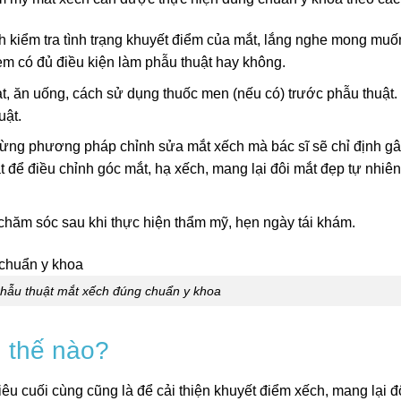
h kiểm tra tình trạng khuyết điểm của mắt, lắng nghe mong mu
em có đủ điều kiện làm phẫu thuật hay không.
, ăn uống, cách sử dụng thuốc men (nếu có) trước phẫu thuật.
uật.
 từng phương pháp chỉnh sửa mắt xếch mà bác sĩ sẽ chỉ định g
t để điều chỉnh góc mắt, hạ xếch, mang lại đôi mắt đẹp tự nhiên
hăm sóc sau khi thực hiện thẩm mỹ, hẹn ngày tái khám.
phẫu thuật mắt xếch đúng chuẩn y khoa
h thế nào?
u cuối cùng cũng là để cải thiện khuyết điểm xếch, mang lại đ