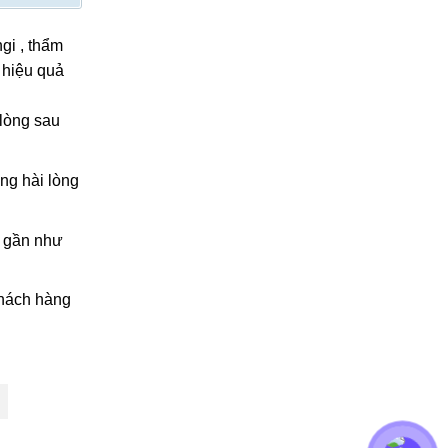
gi , thẩm
 hiệu quả
 lòng sau
ng hài lòng
g gần như
khách hàng