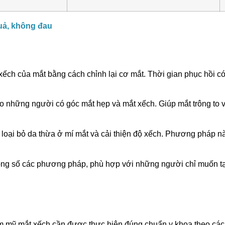
uả, không đau
xếch của mắt bằng cách chỉnh lại cơ mắt. Thời gian phục hồi có
o những người có góc mắt hẹp và mắt xếch. Giúp mắt trông to v
oại bỏ da thừa ở mí mắt và cải thiện độ xếch. Phương pháp n
trong số các phương pháp, phù hợp với những người chỉ muốn t
hẩm mỹ mắt xếch cần được thực hiện đúng chuẩn y khoa theo cá