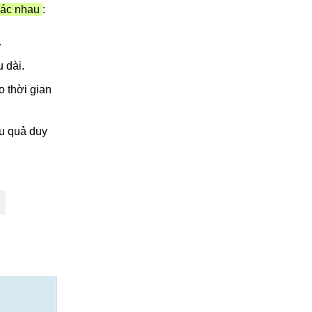
hác nhau
:
.
 dài.
o thời gian
ệu quả duy