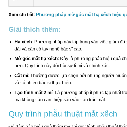
Xem chi tiết:
Phương pháp mở góc mắt hạ xếch hiệu q
Giải thích thêm:
Hạ xếch
: Phương pháp này tập trung vào việc giảm độ 
dài và cần có tay nghề bác sĩ cao.
Mở góc mắt hạ xếch
: Đây là phương pháp hiệu quả ch
hơn. Quy trình này đòi hỏi sự tỉ mỉ và chính xác.
Cắt mí
: Thường được lựa chọn bởi những người muốn l
và có nhiều bác sĩ thực hiện.
Tạo hình mắt 2 mí
: Là phương pháp ít phức tạp nhất 
mà không cần can thiệp sâu vào cấu trúc mắt.
Quy trình phẫu thuật mắt xếch
Để đảm bảo hiệu quả thẩm mỹ, thì quy trình phẫu thuật t