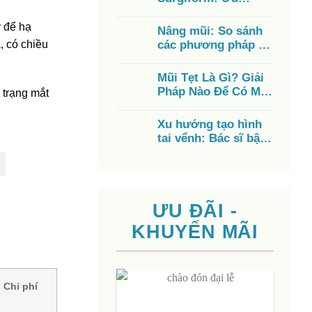
nhược điểm, chi phí,
có tốt không?
ỹ để hạ
Nâng mũi: So sánh
, có chiều
các phương pháp từ
A – Z, chi phí, ưu
điểm
Mũi Tẹt Là Gì? Giải
Pháp Nào Để Có Mũi
h trạng mắt
Cao Đẹp?
Xu hướng tạo hình
tai vểnh: Bác sĩ bật
mí cách có đôi tai
đẹp
ƯU ĐÃI -
KHUYẾN MÃI
Chi phí