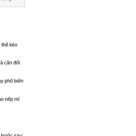
 thể kéo
à cân đối
ày phổ biến
ạo nếp mí
c bước sau: