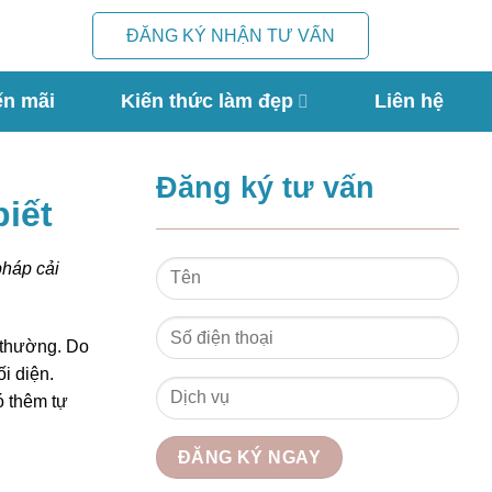
ĐĂNG KÝ NHẬN TƯ VẤN
ến mãi
Kiến thức làm đẹp
Liên hệ
Đăng ký tư vấn
biết
pháp cải
g thường. Do
i diện.
ó thêm tự