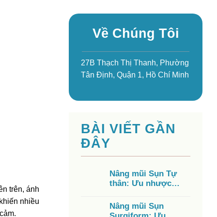
Về Chúng Tôi
27B Thạch Thị Thanh, Phường
Tân Định, Quận 1, Hồ Chí Minh
BÀI VIẾT GẦN
ĐÂY
Nâng mũi Sụn Tự
thân: Ưu nhược
n trên, ánh
điểm, chi phí, có tốt
khiến nhiều
không?
Nâng mũi Sụn
n cảm.
Surgiform: Ưu