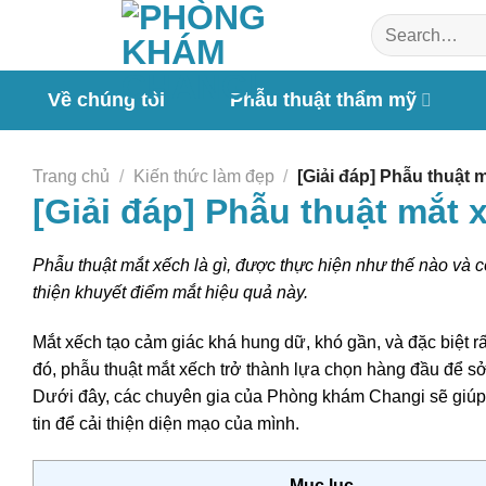
Chuyển
đến
nội
dung
Về chúng tôi
Phẫu thuật thẩm mỹ
Trang chủ
/
Kiến thức làm đẹp
/
[Giải đáp] Phẫu thuật 
[Giải đáp] Phẫu thuật mắt 
Phẫu thuật mắt xếch là gì, được thực hiện như thế nào v
thiện khuyết điểm mắt hiệu quả này.
Mắt xếch tạo cảm giác khá hung dữ, khó gần, và đặc biệt r
đó, phẫu thuật mắt xếch trở thành lựa chọn hàng đầu để sở
Dưới đây, các chuyên gia của Phòng khám Changi sẽ giúp
tin để cải thiện diện mạo của mình.
Mục lục