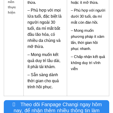
nên
thừa.
hoặc ít mỡ thừa.
thực
– Phù hợp với mọi
– Phù hợp với người
hiện
lứa tuổi, đặc biệt là
dưới 30 tuổi, da mí
người ngoài 30
mắt còn đàn hồi.
tuổi, da mí mắt bắt
– Mong muốn
đầu lão hóa, có
phương pháp ít xâm
nhiều da chùng và
lấn, thời gian hồi
mỡ thừa.
phục nhanh.
– Mong muốn kết
– Chấp nhận kết quả
quả duy trì lâu dài,
không duy trì vĩnh
ít phải tái khám.
viễn
– Sẵn sàng dành
thời gian cho quá
trình hồi phục.
Theo dõi Fanpage Changi ngay hôm
nay, để nhận thêm nhiều thông tin làm