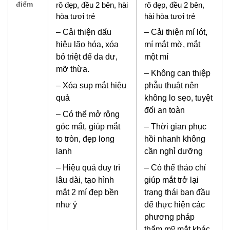
điểm
rõ đẹp, đều 2 bên, hài
rõ đẹp, đều 2 bên,
hòa tươi trẻ
hài hòa tươi trẻ
– Cải thiện dấu
– Cải thiện mí lót,
hiệu lão hóa, xóa
mí mắt mờ, mắt
bỏ triệt để da dư,
một mí
mỡ thừa.
– Không can thiệp
– Xóa sụp mắt hiệu
phẫu thuật nên
quả
không lo sẹo, tuyệt
đối an toàn
– Có thể mở rộng
góc mắt, giúp mắt
– Thời gian phục
to tròn, đẹp long
hồi nhanh không
lanh
cần nghỉ dưỡng
– Hiệu quả duy trì
– Có thể tháo chỉ
lâu dài, tạo hình
giúp mắt trở lại
mắt 2 mí đẹp bền
trạng thái ban đầu
như ý
để thực hiện các
phương pháp
thẩm mỹ mắt khác