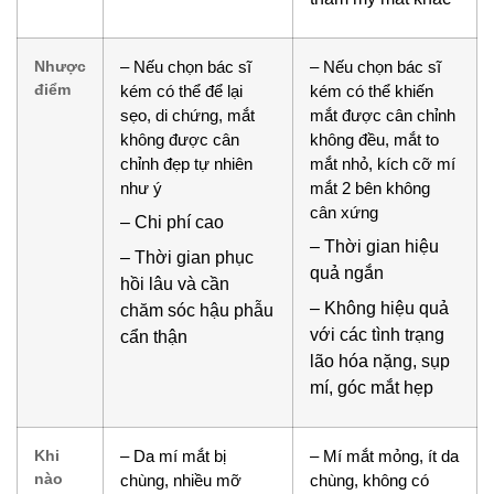
Nhược
– Nếu chọn bác sĩ
– Nếu chọn bác sĩ
điểm
kém có thể để lại
kém có thể khiến
sẹo, di chứng, mắt
mắt được cân chỉnh
không được cân
không đều, mắt to
chỉnh đẹp tự nhiên
mắt nhỏ, kích cỡ mí
như ý
mắt 2 bên không
cân xứng
– Chi phí cao
– Thời gian hiệu
– Thời gian phục
quả ngắn
hồi lâu và cần
– Không hiệu quả
chăm sóc hậu phẫu
với các tình trạng
cẩn thận
lão hóa nặng, sụp
mí, góc mắt hẹp
Khi
– Da mí mắt bị
– Mí mắt mỏng, ít da
nào
chùng, nhiều mỡ
chùng, không có