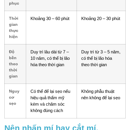
phục
Thời
Khoảng 30 – 60 phút
Khoảng 20 – 30 phút
gian
thực
hiện
Độ
Duy trì lâu dài từ 7 –
Duy trì từ 3 – 5 năm,
bền
10 năm, có thể bị lão
có thể bị lão hóa
theo
hóa theo thời gian
theo thời gian
thời
gian
Nguy
Có thể để lại sẹo nếu
Không phẫu thuật
cơ
hiệu quả thẩm mỹ
nên không để lại sẹo
sẹo
kém và chăm sóc
không đúng cách
Nên nhấn mí hay cắt mí,