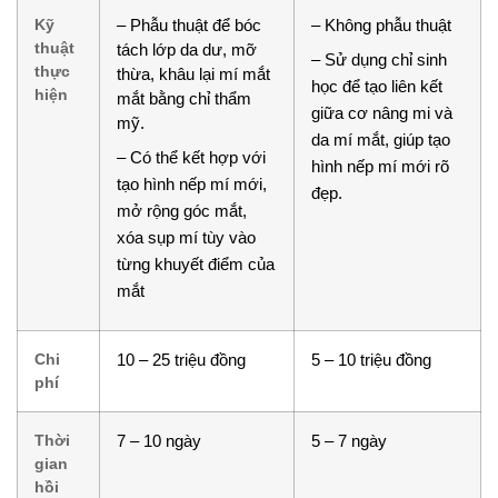
Kỹ
– Phẫu thuật để bóc
– Không phẫu thuật
thuật
tách lớp da dư, mỡ
– Sử dụng chỉ sinh
thực
thừa, khâu lại mí mắt
học để tạo liên kết
hiện
mắt bằng chỉ thẩm
giữa cơ nâng mi và
mỹ.
da mí mắt, giúp tạo
– Có thể kết hợp với
hình nếp mí mới rõ
tạo hình nếp mí mới,
đẹp.
mở rộng góc mắt,
xóa sụp mí tùy vào
từng khuyết điểm của
mắt
Chi
10 – 25 triệu đồng
5 – 10 triệu đồng
phí
Thời
7 – 10 ngày
5 – 7 ngày
gian
hồi