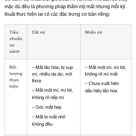
mặc dù đều là phương pháp thẩm mỹ mắt nhưng mỗi kỹ
thuật thực hiện lại có các đặc trưng cơ bản riêng:
Tiêu
Cắt mí
Nhấn mí
chuẩn
so
sánh
Đối
– Mắt lão hóa, bị sụp
– Mắt một mí, mí lót,
tượng
mí, nhiều da dư, mỡ
không rõ mí mắt
thực
thừa
– Chưa xuất hiện
hiện
– Mắt một mí, mí lót,
dấu hiệu lão hóa
không rõ nếp mí
– Góc mắt hẹp
– Mắt to mắt nhỏ
không đều