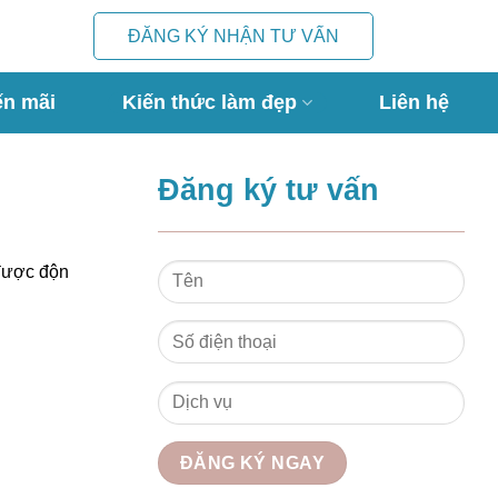
ĐĂNG KÝ NHẬN TƯ VẤN
ến mãi
Kiến thức làm đẹp
Liên hệ
Đăng ký tư vấn
 được độn