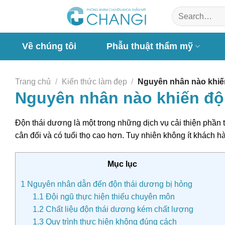
Chuyển
đến
nội
dung
Về chúng tôi
Phẫu thuật thẩm mỹ
Trang chủ
/
Kiến thức làm đẹp
/
Nguyên nhân nào khiến
Nguyên nhân nào khiến độ
Độn thái dương là một trong những dịch vụ cải thiện phần
cân đối và có tuổi thọ cao hơn. Tuy nhiên không ít khách h
Mục lục
1
Nguyên nhân dẫn đến độn thái dương bị hỏng
1.1
Đội ngũ thực hiện thiếu chuyên môn
1.2
Chất liệu độn thái dương kém chất lượng
1.3
Quy trình thực hiện không đúng cách