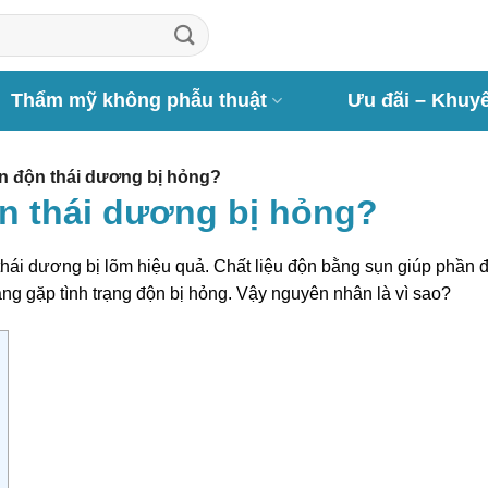
Thẩm mỹ không phẫu thuật
Ưu đãi – Khuy
 độn thái dương bị hỏng?
n thái dương bị hỏng?
 thái dương bị lõm hiệu quả. Chất liệu độn bằng sụn giúp phần
àng gặp tình trạng độn bị hỏng. Vậy nguyên nhân là vì sao?