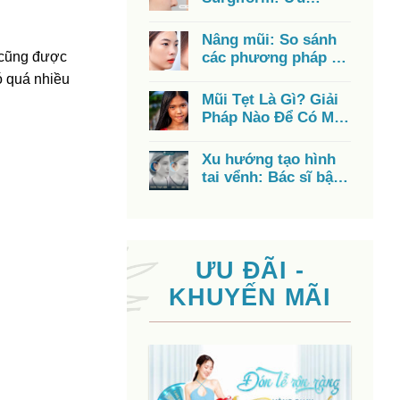
nhược điểm, chi phí,
có tốt không?
Nâng mũi: So sánh
 cũng được
các phương pháp từ
A – Z, chi phí, ưu
ó quá nhiều
điểm
Mũi Tẹt Là Gì? Giải
Pháp Nào Để Có Mũi
Cao Đẹp?
Xu hướng tạo hình
tai vểnh: Bác sĩ bật
mí cách có đôi tai
đẹp
ƯU ĐÃI -
KHUYẾN MÃI