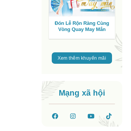
Đón Lễ Rộn Ràng Cùng
S
Vòng Quay May Mắn
C
V
Xem thêm khuyến mãi
Mạng xã hội