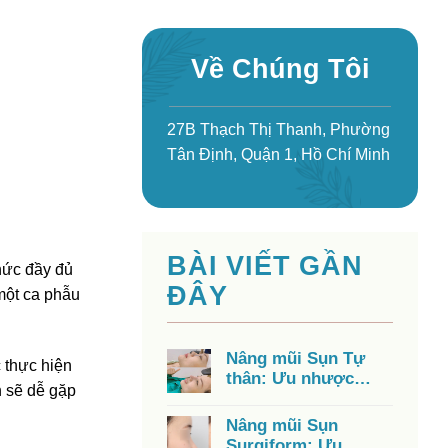
Về Chúng Tôi
27B Thạch Thị Thanh, Phường
Tân Định, Quận 1, Hồ Chí Minh
BÀI VIẾT GẦN
hức đầy đủ
ĐÂY
 một ca phẫu
Nâng mũi Sụn Tự
 thực hiện
thân: Ưu nhược
h sẽ dễ gặp
điểm, chi phí, có tốt
không?
Nâng mũi Sụn
Surgiform: Ưu