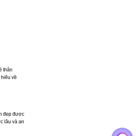
è thân
 hiểu về
àm đẹp được
c lâu và an