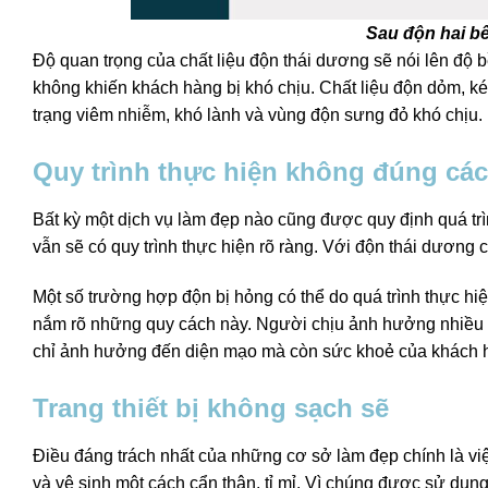
Sau độn hai bê
Độ quan trọng của chất liệu độn thái dương sẽ nói lên độ
không khiến khách hàng bị khó chịu. Chất liệu độn dỏm, k
trạng viêm nhiễm, khó lành và vùng độn sưng đỏ khó chịu.
Quy trình thực hiện không đúng cá
Bất kỳ một dịch vụ làm đẹp nào cũng được quy định quá tr
vẫn sẽ có quy trình thực hiện rõ ràng. Với độn thái dương c
Một số trường hợp độn bị hỏng có thể do quá trình thực hi
nắm rõ những quy cách này. Người chịu ảnh hưởng nhiều
chỉ ảnh hưởng đến diện mạo mà còn sức khoẻ của khách 
Trang thiết bị không sạch sẽ
Điều đáng trách nhất của những cơ sở làm đẹp chính là việ
và vệ sinh một cách cẩn thận, tỉ mỉ. Vì chúng được sử dụn