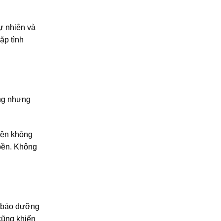
ự nhiên và
ặp tình
áng nhưng
hiện không
bền. Không
c bảo dưỡng
cũng khiến