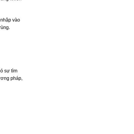
 nhập vào
rùng.
ó sự tìm
ương pháp,