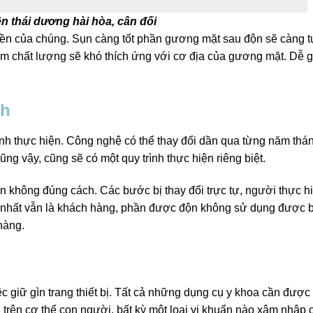
n thái dương hài hòa, cân đối
 bền của chúng. Sụn càng tốt phần gương mặt sau độn sẽ càng t
ém chất lượng sẽ khó thích ứng với cơ địa của gương mặt. Dễ g
ch
ình thực hiện. Công nghệ có thể thay đổi dần qua từng năm th
ũng vậy, cũng sẽ có một quy trình thực hiện riêng biệt.
ện không đúng cách. Các bước bị thay đổi trực tự, người thực 
 nhất vẫn là khách hàng, phần được độn không sử dụng được 
hàng.
c giữ gìn trang thiết bị. Tất cả những dụng cụ y khoa cần đượ
g trên cơ thể con người, bất kỳ một loại vi khuẩn nào xâm nhập 