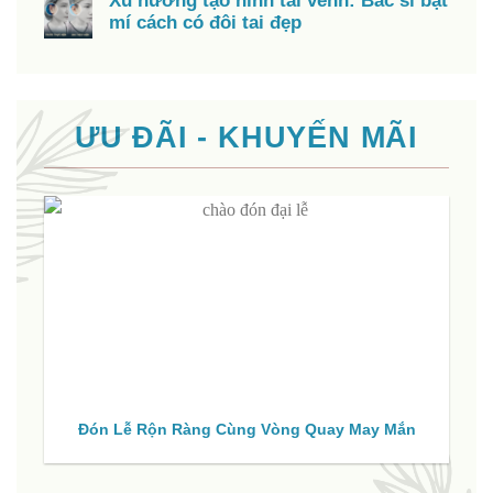
Xu hướng tạo hình tai vểnh: Bác sĩ bật
mí cách có đôi tai đẹp
ƯU ĐÃI - KHUYẾN MÃI
Đón Lễ Rộn Ràng Cùng Vòng Quay May Mắn