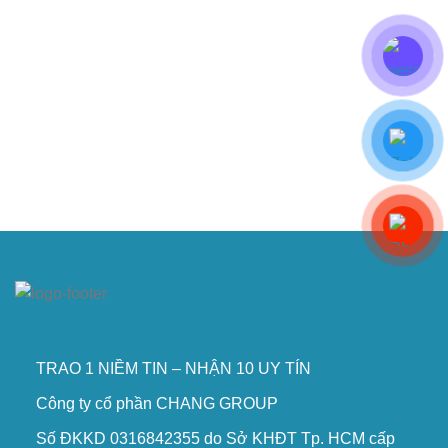
TRAO 1 NIỀM TIN – NHẬN 10 UY TÍN
Công ty cổ phần CHANG GROUP
Số ĐKKD 0316842355 do Sở KHĐT Tp. HCM cấp