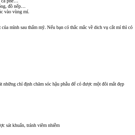
á, cà phê…
uống, đồ nếp…
xúc vào vùng mí.
 của mình sau thẩm mỹ. Nếu bạn có thắc mắc về dich vụ cắt mí thì có
gặt những chỉ định chăm sóc hậu phẫu để có được một đôi mắt đẹp
ợc sát khuẩn, tránh viêm nhiễm