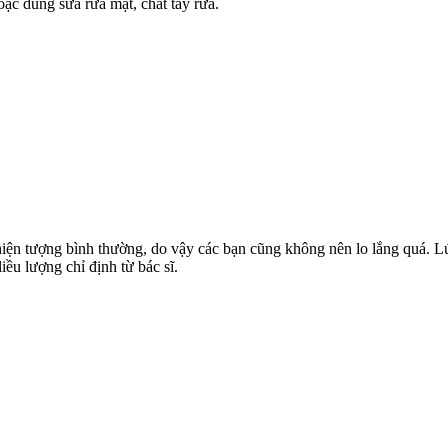
c dùng sữa rửa mặt, chất tẩy rửa.
 hiện tượng bình thường, do vậy các bạn cũng không nên lo lắng quá. L
iều lượng chỉ định từ bác sĩ.