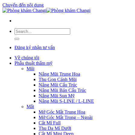
Chuyển đến nội dung
Đăng ký nhận tư vấn
Về chúng tôi
Phẫu thuật thẩm mỹ
Mũi
Nâng Mũi Trung Hoa
Thu Gọn Cánh Mũi
Nâng Mũi Cấu Trúc
Nâng Mũi Bán Cấu Trúc
Nâng Mũi Sụn Mỹ
Nâng Mũi S-LINE / L-LINE
Mắt
Mở Góc Mắt Trung Hoa
Mở Góc Mắt Trong – Ngoài
Cắt Mí Full
Thu Da Mí Dưới
Cắt Mí Mini Deep