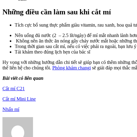
Những điều cần làm sau khi cắt mí
Tích cực bổ sung thực phẩm giàu vitamin, rau xanh, hoa quả t
Nên uống đủ nước (2 – 2.5 lít/ngày) để mí mắt nhanh lành hơn.
Không nên ăn thức ăn nóng gây chảy nước mắt hoặc những thực
Trong thời gian sau cắt mí, nếu có việc phải ra ngoài, bạn lưu 
Tái khám theo đúng lịch hẹn của bác sĩ
Hy vọng với những hướng dẫn chi tiết sẽ giúp bạn có thêm những thô
thể liên hệ cho chúng tôi.
Phòng khám changi
sẽ giải đáp mọi thắc m
Bài viết có liên quan
Cắt mí C21
Cắt mí Mini Line
Nhấn mí