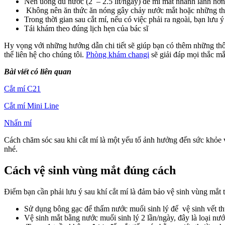
Nên uống đủ nước (2 – 2.5 lít/ngày) để mí mắt nhanh lành hơn.
Không nên ăn thức ăn nóng gây chảy nước mắt hoặc những thực
Trong thời gian sau cắt mí, nếu có việc phải ra ngoài, bạn lưu 
Tái khám theo đúng lịch hẹn của bác sĩ
Hy vọng với những hướng dẫn chi tiết sẽ giúp bạn có thêm những thô
thể liên hệ cho chúng tôi.
Phòng khám changi
sẽ giải đáp mọi thắc m
Bài viết có liên quan
Cắt mí C21
Cắt mí Mini Line
Nhấn mí
Cách chăm sóc sau khi cắt mí là một yếu tố ảnh hưởng đến sức khỏe v
nhé.
Cách vệ sinh vùng mắt đúng cách
Điểm bạn cần phải lưu ý sau khí cắt mí là đảm bảo vệ sinh vùng mắt t
Sử dụng bông gạc để thấm nước muối sinh lý để vệ sinh vết th
Vệ sinh mắt bằng nước muối sinh lý 2 lần/ngày, đây là loại nướ