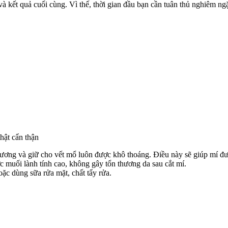
à kết quả cuối cùng. Vì thế, thời gian đầu bạn cần tuân thủ nghiêm n
hật cẩn thận
ương và giữ cho vết mổ luôn được khô thoáng. Điều này sẽ giúp mí đư
c muối lành tính cao, không gây tổn thương da sau cắt mí.
c dùng sữa rửa mặt, chất tẩy rửa.