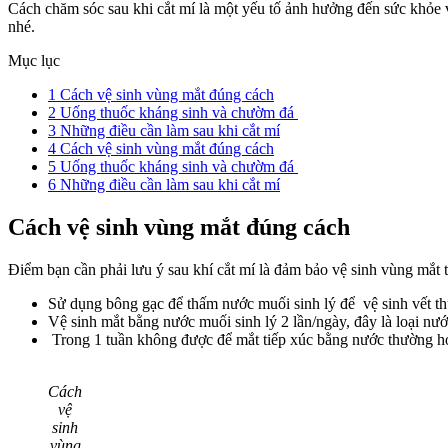
Cách chăm sóc sau khi cắt mí là một yếu tố ảnh hưởng đến sức khỏe v
nhé.
Mục lục
1
Cách vệ sinh vùng mắt đúng cách
2
Uống thuốc kháng sinh và chườm đá
3
Những điều cần làm sau khi cắt mí
4
Cách vệ sinh vùng mắt đúng cách
5
Uống thuốc kháng sinh và chườm đá
6
Những điều cần làm sau khi cắt mí
Cách vệ sinh vùng mắt đúng cách
Điểm bạn cần phải lưu ý sau khí cắt mí là đảm bảo vệ sinh vùng mắt t
Sử dụng bông gạc để thấm nước muối sinh lý để vệ sinh vết th
Vệ sinh mắt bằng nước muối sinh lý 2 lần/ngày, đây là loại nướ
Trong 1 tuần không được để mắt tiếp xúc bằng nước thường hoặ
Cách
vệ
sinh
vùng