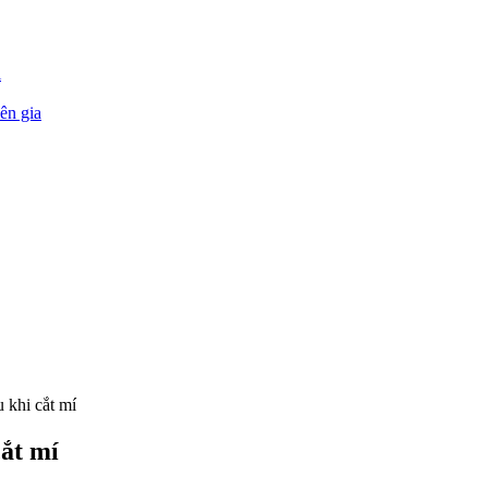
i
ên gia
 khi cắt mí
cắt mí