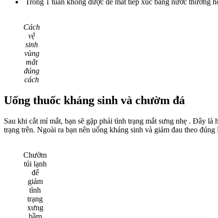
Trong 1 tuần không được để mắt tiếp xúc bằng nước thường hoặ
Cách
vệ
sinh
vùng
mắt
đúng
cách
Uống thuốc kháng sinh và chườm đá
Sau khi cắt mí mắt, bạn sẽ gặp phải tình trạng mắt sưng nhẹ . Đây là
trạng trên. Ngoài ra bạn nên uống kháng sinh và giảm đau theo đúng l
Chườm
túi lạnh
để
giảm
tình
trạng
xưng
bầm