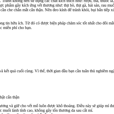
 Tranh không nên sử dụng các chất kích thích như: rượu, bia, thuốc l
 phẩm gây kích ứng vết thương như: thịt bò, thịt gà, hải sản, rau m
ý cần che chắn mắt cẩn thận. Nên đeo kính để tránh khói, bụi bẩn tiếp 
ng tin hữu ích. Từ đó có được biện pháp chăm sóc tốt nhất cho đôi mắt
ắc miễn phí cho bạn.
à kết quả cuối cùng. Vì thế, thời gian đầu bạn cần tuân thủ nghiêm n
hật cẩn thận
ương và giữ cho vết mổ luôn được khô thoáng. Điều này sẽ giúp mí đư
c muối lành tính cao, không gây tổn thương da sau cắt mí.