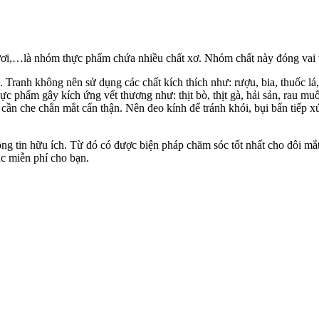
ươi,…là nhóm thực phẩm chứa nhiều chất xơ. Nhóm chất này đóng vai tr
 Tranh không nên sử dụng các chất kích thích như: rượu, bia, thuốc l
 phẩm gây kích ứng vết thương như: thịt bò, thịt gà, hải sản, rau m
ý cần che chắn mắt cẩn thận. Nên đeo kính để tránh khói, bụi bẩn tiếp 
ng tin hữu ích. Từ đó có được biện pháp chăm sóc tốt nhất cho đôi mắt
ắc miễn phí cho bạn.