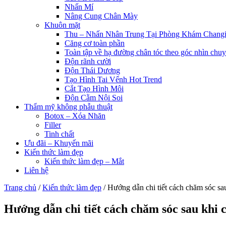
Nhấn Mí
Nâng Cung Chân Mày
Khuôn mặt
Thu – Nhấn Nhân Trung Tại Phòng Khám Chang
Căng cơ toàn phần
Toàn tập về hạ đường chân tóc theo góc nhìn chuy
Độn rãnh cười
Độn Thái Dương
Tạo Hình Tai Vểnh Hot Trend
Cắt Tạo Hình Môi
Độn Cằm Nội Soi
Thẩm mỹ không phẫu thuật
Botox – Xóa Nhăn
Filler
Tinh chất
Ưu đãi – Khuyến mãi
Kiến thức làm đẹp
Kiến thức làm đẹp – Mắt
Liên hệ
Trang chủ
/
Kiến thức làm đẹp
/
Hướng dẫn chi tiết cách chăm sóc sau
Hướng dẫn chi tiết cách chăm sóc sau khi 