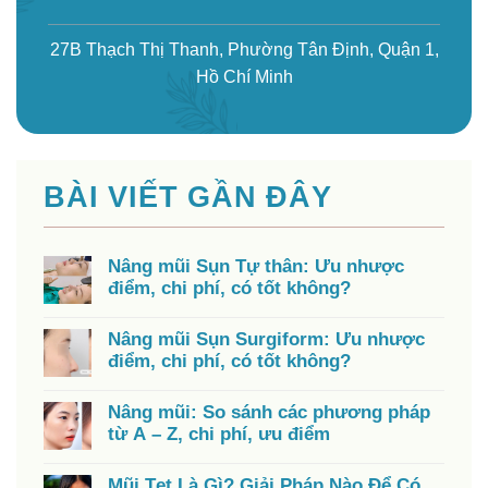
27B Thạch Thị Thanh, Phường Tân Định, Quận 1,
Hồ Chí Minh
BÀI VIẾT GẦN ĐÂY
Nâng mũi Sụn Tự thân: Ưu nhược
điểm, chi phí, có tốt không?
Nâng mũi Sụn Surgiform: Ưu nhược
điểm, chi phí, có tốt không?
Nâng mũi: So sánh các phương pháp
từ A – Z, chi phí, ưu điểm
Mũi Tẹt Là Gì? Giải Pháp Nào Để Có