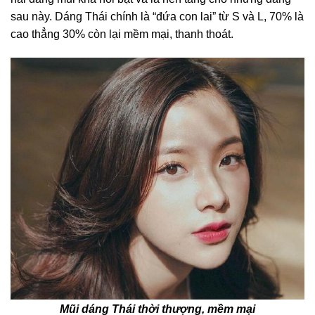
sau này. Dáng Thái chính là “đứa con lai” từ S và L, 70% là
cao thẳng 30% còn lại mềm mại, thanh thoát.
Mũi dáng Thái thời thượng, mềm mại