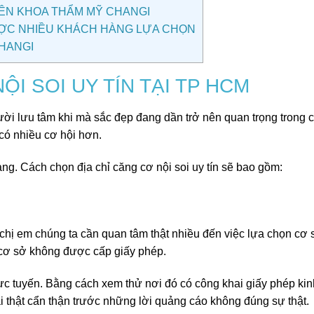
YÊN KHOA THẨM MỸ CHANGI
ĐƯỢC NHIỀU KHÁCH HÀNG LỰA CHỌN
HANGI
I SOI UY TÍN TẠI TP HCM
ời lưu tâm khi mà sắc đẹp đang dần trở nên quan trọng trong 
 có nhiều cơ hội hơn.
g. Cách chọn địa chỉ căng cơ nội soi uy tín sẽ bao gồm:
hị em chúng ta cần quan tâm thật nhiều đến việc lựa chọn cơ 
cơ sở không được cấp giấy phép.
trực tuyến. Bằng cách xem thử nơi đó có công khai giấy phép ki
ải thật cẩn thận trước những lời quảng cáo không đúng sự thật.