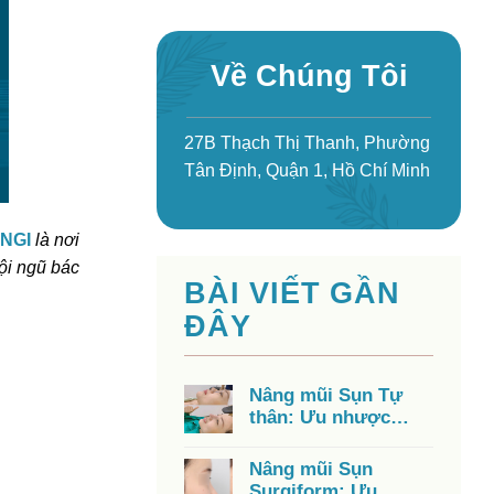
Về Chúng Tôi
27B Thạch Thị Thanh, Phường
Tân Định, Quận 1, Hồ Chí Minh
ANGI
là nơi
ội ngũ bác
BÀI VIẾT GẦN
ĐÂY
Nâng mũi Sụn Tự
thân: Ưu nhược
điểm, chi phí, có tốt
không?
Nâng mũi Sụn
Surgiform: Ưu