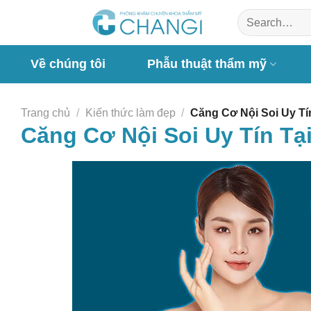
Chuyển
đến
nội
dung
Về chúng tôi
Phẫu thuật thẩm mỹ
Trang chủ
/
Kiến thức làm đẹp
/
Căng Cơ Nội Soi Uy Tí
Căng Cơ Nội Soi Uy Tín Tạ