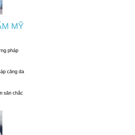
ẨM MỸ
ơng pháp
háp căng da
àm săn chắc