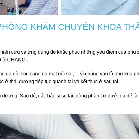
I PHÒNG KHÁM CHUYÊN KHOA TH
ghiên cứu và ứng dụng để khắc phục những yếu điểm của phư
hất ở CHANGI.
g da nội soi, căng da mặt nội soi,… vì chúng vẫn là phương p
 ở thái dương tiếp tục quanh tai và kết thúc ở sau tai.
hái dương. Sau đó, các bác sĩ sẽ tác động phần cơ dưới da để l