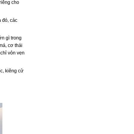
riêng cho
 đó, các
ớn gì trong
má, cơ thái
 chỉ vỏn vẹn
c, kiêng cử