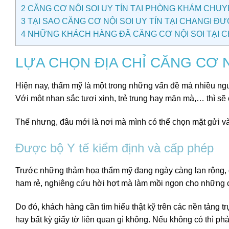
2
CĂNG CƠ NỘI SOI UY TÍN TẠI PHÒNG KHÁM CHU
3
TẠI SAO CĂNG CƠ NỘI SOI UY TÍN TẠI CHANGI 
4
NHỮNG KHÁCH HÀNG ĐÃ CĂNG CƠ NỘI SOI TẠI C
LỰA CHỌN ĐỊA CHỈ CĂNG CƠ NỘ
Hiện nay, thẩm mỹ là một trong những vấn đề mà nhiều ngư
Với một nhan sắc tươi xinh, trẻ trung hay mặn mà,… thì sẽ
Thế nhưng, đâu mới là nơi mà mình có thể chọn mặt gửi vàn
Được bộ Y tế kiểm định và cấp phép
Trước những thảm họa thẩm mỹ đang ngày càng lan rộng, c
ham rẻ, nghiêng cứu hời hợt mà làm mồi ngon cho những 
Do đó, khách hàng cần tìm hiểu thật kỹ trên các nền tảng 
hay bất kỳ giấy tờ liên quan gì không. Nếu không có thì ph