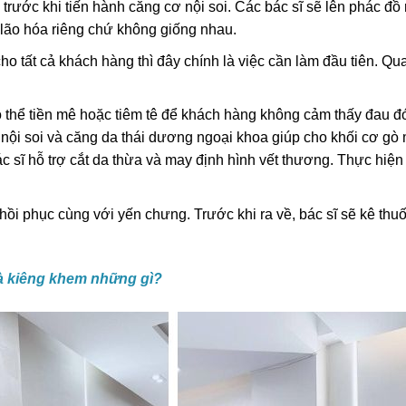
rước khi tiến hành căng cơ nội soi. Các bác sĩ sẽ lên phác đồ 
g lão hóa riêng chứ không giống nhau.
 tất cả khách hàng thì đây chính là việc cần làm đầu tiên. Qua
có thể tiền mê hoặc tiêm tê để khách hàng không cảm thấy đau đ
ơ nội soi và căng da thái dương ngoại khoa giúp cho khối cơ gò 
sĩ hỗ trợ cắt da thừa và may định hình vết thương. Thực hiện
ồi phục cùng với yến chưng. Trước khi ra về, bác sĩ sẽ kê thuố
à kiêng khem những gì?