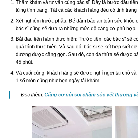
Thăm khám và tư vấn cùng bác sĩ: Đây là bước đầu tiên t
từng tình trạng. Tất cả các khách hàng đều có tình trạn
Xét nghiệm trước phẫu: Để đảm bảo an toàn sức khỏe cho
bác sĩ cũng sẽ đưa ra những mức độ căng cơ phù hợp.
Bắt đầu tiến hành thực hiện: Trước tiên, các bác sĩ sẽ 
quá trình thực hiện. Và sau đó, bác sĩ sẽ kết hợp siết c
dương được căng gọn. Sau đó, còn da thừa sẽ được bác 
45 phút.
Và cuối cùng, khách hàng sẽ được nghỉ ngơi tại chỗ và h
1 số món cũng như hẹn ngày tái khám.
Đọc thêm:
Căng cơ nội soi chăm sóc vết thương v