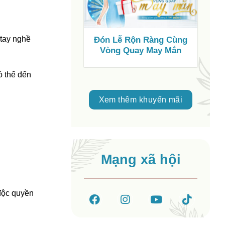
 tay nghề
Đón Lễ Rộn Ràng Cùng
S
Vòng Quay May Mắn
C
V
ó thể đến
Xem thêm khuyến mãi
Mạng xã hội
 độc quyền