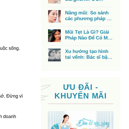
nhược điểm, chi phí,
có tốt không?
Nâng mũi: So sánh
các phương pháp từ
A – Z, chi phí, ưu
điểm
Mũi Tẹt Là Gì? Giải
Pháp Nào Để Có Mũi
Cao Đẹp?
cuộc sống.
Xu hướng tạo hình
tai vểnh: Bác sĩ bật
mí cách có đôi tai
đẹp
ƯU ĐÃI -
KHUYẾN MÃI
sở. Đừng vì
nh doanh