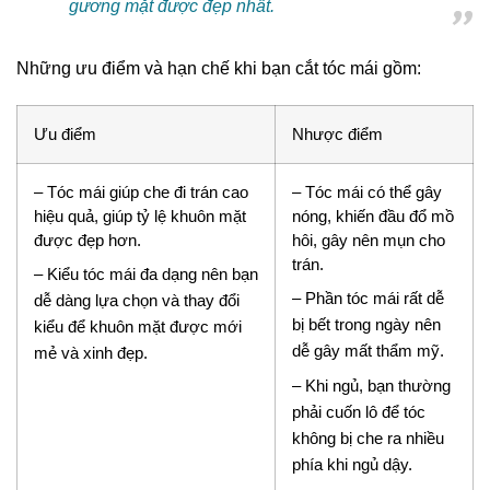
gương mặt được đẹp nhất.
Những ưu điểm và hạn chế khi bạn cắt tóc mái gồm:
Ưu điểm
Nhược điểm
– Tóc mái giúp che đi trán cao
– Tóc mái có thể gây
hiệu quả, giúp tỷ lệ khuôn mặt
nóng, khiến đầu đổ mồ
được đẹp hơn.
hôi, gây nên mụn cho
trán.
– Kiểu tóc mái đa dạng nên bạn
– Phần tóc mái rất dễ
dễ dàng lựa chọn và thay đổi
bị bết trong ngày nên
kiểu để khuôn mặt được mới
dễ gây mất thẩm mỹ.
mẻ và xinh đẹp.
– Khi ngủ, bạn thường
phải cuốn lô để tóc
không bị che ra nhiều
phía khi ngủ dậy.