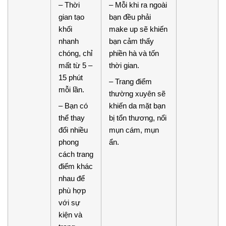
– Thời
– Mỗi khi ra ngoài
gian tạo
bạn đều phải
khối
make up sẽ khiến
nhanh
bạn cảm thấy
chóng, chỉ
phiền hà và tốn
mất từ 5 –
thời gian.
15 phút
– Trang điểm
mỗi lần.
thường xuyên sẽ
– Bạn có
khiến da mặt bạn
thể thay
bị tổn thương, nổi
đổi nhiều
mụn cám, mụn
phong
ẩn.
cách trang
điểm khác
nhau để
phù hợp
với sự
kiện và