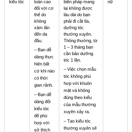
kiểu tóc
toàn cao
biện pháp mang
nữ
đối với cơ
lại không được
thể do
lâu dài do bạn
không
phải đi cắt tỉa,
xâm lấn
dưỡng tóc
đến da
thường xuyên.
đầu.
Thông thường, từ
1 – 3 tháng bạn
– Bạn dễ
cần bảo dưỡng
dàng thực
tóc 1 lần.
hiện bất
– Việc chọn mẫu
cứ khi nào
tóc không phù
có thời
hợp với khuôn
gian rảnh.
mặt và không
– Bạn dễ
đúng theo kiểu
dàng đổi
của mẫu thường
kiểu tóc
xuyên xảy ra.
để phù
– Tạo kiểu tóc
hợp với
thường xuyên sẽ
sở thích