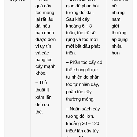
quả cấy
gian để phục hồi
nữ
tóc mang
tương đối dài.
nhưng
lại rất lâu
Sau khi cấy
nam
dài nếu
khoảng 6 – 8
giới
bạn chọn
tuần, tóc cũ sẽ
thường
được đơn
rụng và tóc mới
áp dụng
vị uy tín
mới bắt đầu phát
nhiều
và các
triển.
hơn
nang tóc
– Phần tóc cấy có
cấy mạnh
thể không được
khỏe.
tự nhiên do phần
– Thủ
tóc tự nhiên dày,
thuật ít
phần tóc cấy
xâm lấn
thường mỏng.
đến cơ
– Ngân sách cấy
thể.
tương đối lớn,
khoảng 30 – 120
triệu/ lần cấy tùy