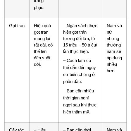
trang
phục.
Gọt trán
Hiệu quả
– Ngân sách thực
Nam và
gọt trán
hiện gọt trán
nữ
mang lại
tương đối lớn, từ
nhưng
rất dài, có
15 triệu – 50 triệu/
thường
thể lên
lần thực hiện.
nam sẽ
đến suốt
áp dụng
– Cách làm có
đời.
nhiều
thể dẫn đến nguy
hơn
cơ biến chứng ở
phần đầu.
– Bạn cần nhiều
thời gian nghỉ
ngơi sau khi thực
hiện thẩm mỹ.
Cấy tóc
– Hiệu
– Bạn cần thời
Nam và