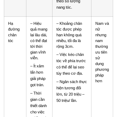
theo số lượng
nang tóc.
Hạ
– Hiệu
– Khoảng chân
Nam và
đường
quả mang
tóc được phép
nữ
chân
lại lâu dài,
hạn không quá
nhưng
tóc
có thể đạt
nhiều, tối đa là
nam
tới thời
rộng 3cm.
thường
gian vĩnh
ưu tiên
– Việc kéo chân
viễn.
sử
tóc về phía trước
dụng
– Ít xâm
có thể để lại sẹo
phương
lấn hơn
tùy theo cơ địa.
pháp
giải pháp
hơn
– Ngân sách thực
gọt trán.
hiện tương đối
– Thời
lớn, từ 20 triệu –
gian cần
50 triệu/ lần.
thiết dành
cho việc