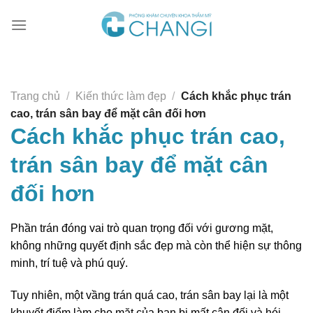
Chuyển
đến
nội
dung
Trang chủ
/
Kiến thức làm đẹp
/
Cách khắc phục trán
cao, trán sân bay để mặt cân đối hơn
Cách khắc phục trán cao,
trán sân bay để mặt cân
đối hơn
Phần trán đóng vai trò quan trọng đối với gương mặt,
không những quyết định sắc đẹp mà còn thể hiện sự thông
minh, trí tuệ và phú quý.
Tuy nhiên, một vầng trán quá cao, trán sân bay lại là một
khuyết điểm làm cho mặt của bạn bị mất cân đối và hói.