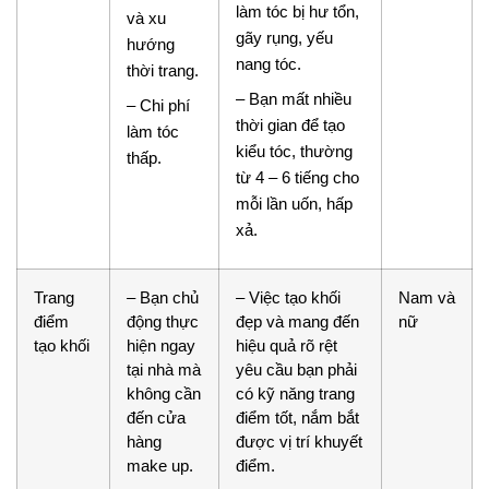
làm tóc bị hư tổn,
và xu
gãy rụng, yếu
hướng
nang tóc.
thời trang.
– Bạn mất nhiều
– Chi phí
thời gian để tạo
làm tóc
kiểu tóc, thường
thấp.
từ 4 – 6 tiếng cho
mỗi lần uốn, hấp
xả.
Trang
– Bạn chủ
– Việc tạo khối
Nam và
điểm
động thực
đẹp và mang đến
nữ
tạo khối
hiện ngay
hiệu quả rõ rệt
tại nhà mà
yêu cầu bạn phải
không cần
có kỹ năng trang
đến cửa
điểm tốt, nắm bắt
hàng
được vị trí khuyết
make up.
điểm.