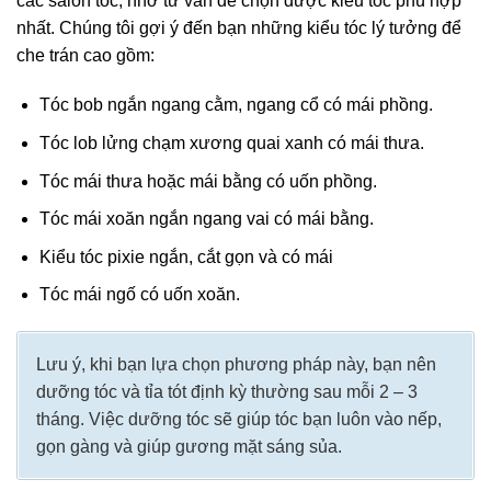
các salon tóc, nhờ tư vấn để chọn được kiểu tóc phù hợp
nhất. Chúng tôi gợi ý đến bạn những kiểu tóc lý tưởng để
che trán cao gồm:
Tóc bob ngắn ngang cằm, ngang cổ có mái phồng.
Tóc lob lửng chạm xương quai xanh có mái thưa.
Tóc mái thưa hoặc mái bằng có uốn phồng.
Tóc mái xoăn ngắn ngang vai có mái bằng.
Kiểu tóc pixie ngắn, cắt gọn và có mái
Tóc mái ngố có uốn xoăn.
Lưu ý, khi bạn lựa chọn phương pháp này, bạn nên
dưỡng tóc và tỉa tót định kỳ thường sau mỗi 2 – 3
tháng. Việc dưỡng tóc sẽ giúp tóc bạn luôn vào nếp,
gọn gàng và giúp gương mặt sáng sủa.